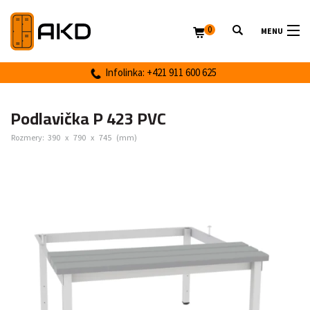
0
MENU
Infolinka: +421 911 600 625
Podlavička P 423 PVC
Rozmery:
390
x
790
x
745
(mm)