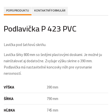
POPIS PRODUKTU
KONTAKTNÝ FORMULÁR
Podlavička P 423 PVC
Lavička pod šatňovú skriňu.
Lavička šírky 800 mm so šedými plastovými doskami. Je možné ju
nainštalovať aj dodatočne. Zvyšuje výšku skrine o 390 mm.
Podlavička má nastaviteľné koncovky nôh pre vyrovnanie
nerovností.
VÝŠKA
390 mm
ŠÍRKA
790 mm
HĹBKA
745 mm