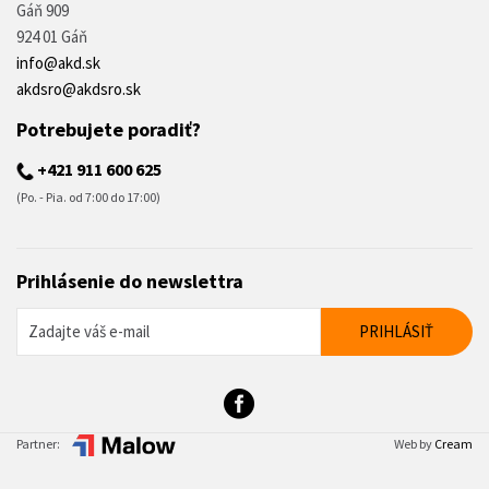
Gáň 909
924 01 Gáň
info@akd.sk
akdsro@akdsro.sk
Potrebujete poradiť?
+421 911 600 625
(Po. - Pia. od 7:00 do 17:00)
Prihlásenie do newslettra
Partner:
Web by
Cream