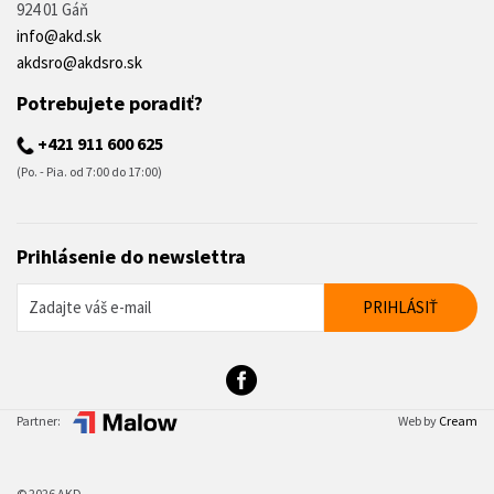
924 01 Gáň
info@akd.sk
akdsro@akdsro.sk
Potrebujete poradiť?
+421 911 600 625
(Po. - Pia. od 7:00 do 17:00)
Prihlásenie do newslettra
Partner:
Web by
Cream
© 2026 AKD