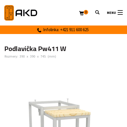
0
MENU
Infolinka: +421 911 600 625
Podlavička Pw411 W
Rozmery:
390
x
390
x
745
(mm)