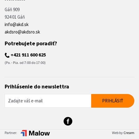
Gáň 909
924 01 Gáň
info@akd.sk
akdsro@akdsro.sk
Potrebujete poradiť?
+421 911 600 625
(Po. - Pia. od 7:00 do 17:00)
Prihlásenie do newslettra
Partner:
Web by
Cream