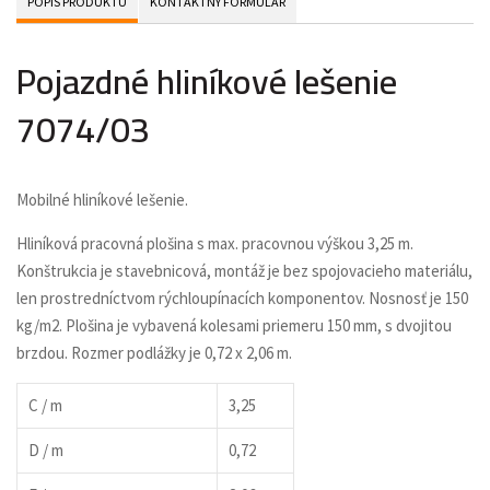
POPIS PRODUKTU
KONTAKTNÝ FORMULÁR
Pojazdné hliníkové lešenie
7074/03
Mobilné hliníkové lešenie.
Hliníková pracovná plošina s max. pracovnou výškou 3,25 m.
Konštrukcia je stavebnicová, montáž je bez spojovacieho materiálu,
len prostredníctvom rýchloupínacích komponentov. Nosnosť je 150
kg/m2. Plošina je vybavená kolesami priemeru 150 mm, s dvojitou
brzdou. Rozmer podlážky je 0,72 x 2,06 m.
C / m
3,25
D / m
0,72