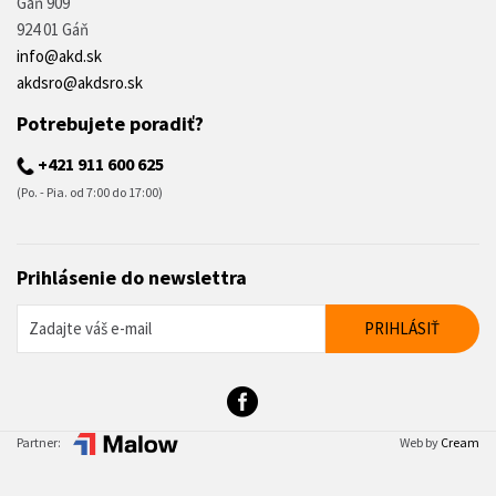
Gáň 909
924 01 Gáň
info@akd.sk
akdsro@akdsro.sk
Potrebujete poradiť?
+421 911 600 625
(Po. - Pia. od 7:00 do 17:00)
Prihlásenie do newslettra
Partner:
Web by
Cream