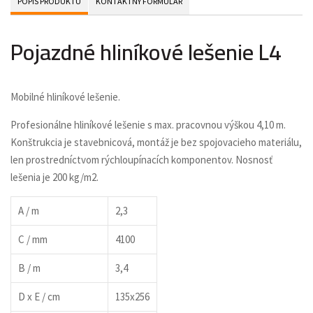
POPIS PRODUKTU
KONTAKTNÝ FORMULÁR
Pojazdné hliníkové lešenie L4
Mobilné hliníkové lešenie.
Profesionálne hliníkové lešenie s max. pracovnou výškou 4,10 m.
Konštrukcia je stavebnicová, montáž je bez spojovacieho materiálu,
len prostredníctvom rýchloupínacích komponentov. Nosnosť
lešenia je 200 kg/m2.
A / m
2,3
C / mm
4100
B / m
3,4
D x E / cm
135x256