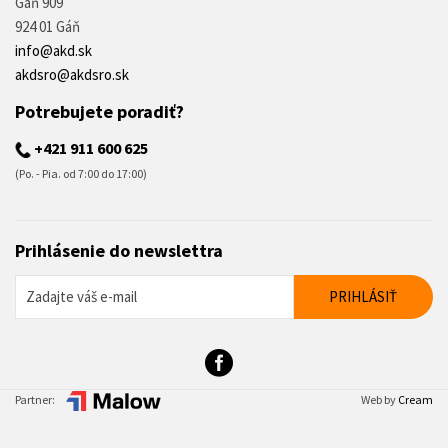
Gáň 909
924 01 Gáň
info@akd.sk
akdsro@akdsro.sk
Potrebujete poradiť?
+421 911 600 625
(Po. - Pia. od 7:00 do 17:00)
Prihlásenie do newslettra
Partner:
Web by
Cream