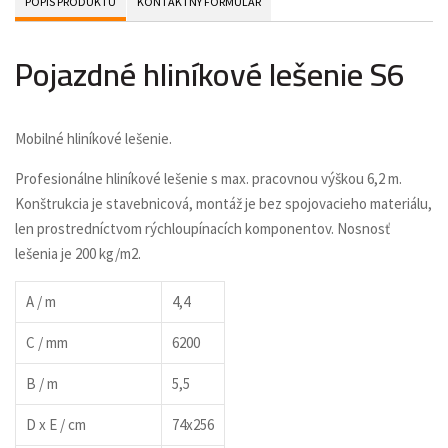
POPIS PRODUKTU
KONTAKTNÝ FORMULÁR
Pojazdné hliníkové lešenie S6
Mobilné hliníkové lešenie.
Profesionálne hliníkové lešenie s max. pracovnou výškou 6,2 m.
Konštrukcia je stavebnicová, montáž je bez spojovacieho materiálu,
len prostredníctvom rýchloupínacích komponentov. Nosnosť
lešenia je 200 kg/m2.
A / m
4,4
C / mm
6200
B / m
5,5
D x E / cm
74x256