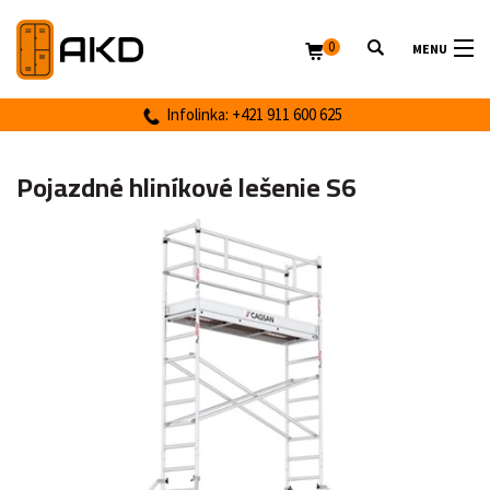
0
MENU
Infolinka: +421 911 600 625
Pojazdné hliníkové lešenie S6