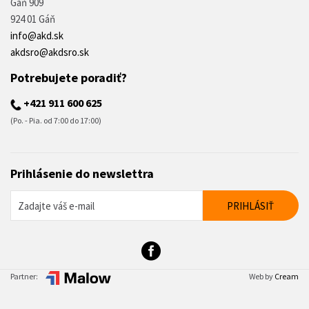
Gáň 909
924 01 Gáň
info@akd.sk
akdsro@akdsro.sk
Potrebujete poradiť?
+421 911 600 625
(Po. - Pia. od 7:00 do 17:00)
Prihlásenie do newslettra
Partner:
Web by
Cream