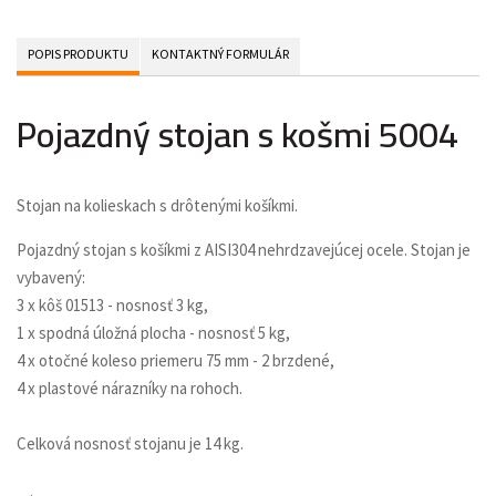
POPIS PRODUKTU
KONTAKTNÝ FORMULÁR
Pojazdný stojan s košmi 5004
Stojan na kolieskach s drôtenými košíkmi.
Pojazdný stojan s košíkmi z AISI304 nehrdzavejúcej ocele. Stojan je
vybavený:
3 x kôš 01513 - nosnosť 3 kg,
1 x spodná úložná plocha - nosnosť 5 kg,
4 x otočné koleso priemeru 75 mm - 2 brzdené,
4 x plastové nárazníky na rohoch.
Celková nosnosť stojanu je 14 kg.