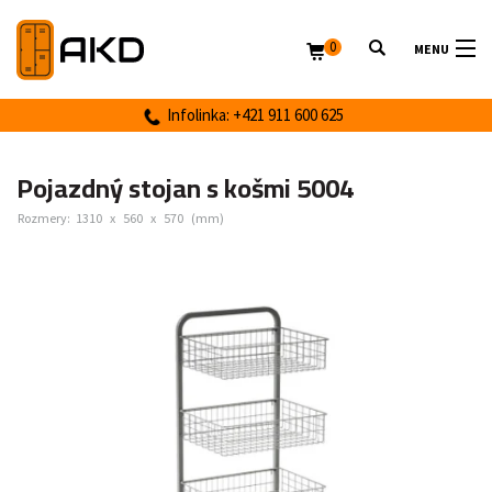
0
MENU
Infolinka: +421 911 600 625
Pojazdný stojan s košmi 5004
Rozmery:
1310
x
560
x
570
(mm)