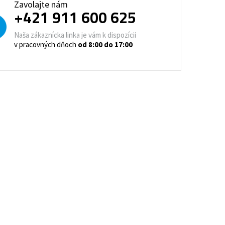
Zavolajte nám
trovacie nočné stolíky
+421 911 600 625
o a horeca
Naša zákaznícka linka je vám k dispozícii
denie
Barové stoličky
v pracovných dňoch
od 8:00 do 17:00
 kontajnery
- Lean Manufacturing
re domovy seniorov