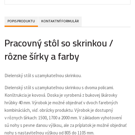
POPIS PRODUKTU
KONTAKTNÝ FORMULÁR
Pracovný stôl so skrinkou /
rôzne šírky a farby
Dielenský stôl s uzamykateľnou skrinkou.
Dielenský stôl s uzamykateľnou skrinkou s dvoma policami.
Konštrukcia je kovová. Doska je vyrobená z bukovej škárovky
hrúbky 40 mm. Výrobok je možné objednať v dvoch farebných
kombináciách, viď. obrázky produktu. Výrobok je dostupný
v rôznych šírkach: 1500, 1700 a 2000 mm. V základom vyhotovení
sú nohy s pevne danou výškou, ale za príplatok je možné objednať
nohy s nastaviteľnou výškou od 805 do 1105 mm.