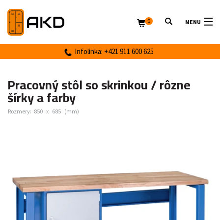
0
MENU
Infolinka: +421 911 600 625
Pracovný stôl so skrinkou / rôzne
šírky a farby
Rozmery:
850
x
685
(mm)