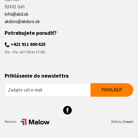
924 01 Gáň
info@akd.sk
akdsro@akdsro.sk
Potrebujete poradiť?
+421 911 600 625
(Po. - Pia. od 7:00 do 17:00)
Prihlásenie do newslettra
Partner:
Web by
Cream