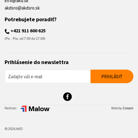
info@akd.sk
akdsro@akdsro.sk
Potrebujete poradiť?
+421 911 600 625
(Po. - Pia. od 7:00 do 17:00)
Prihlásenie do newslettra
Partner:
Web by
Cream
© 2026 AKD