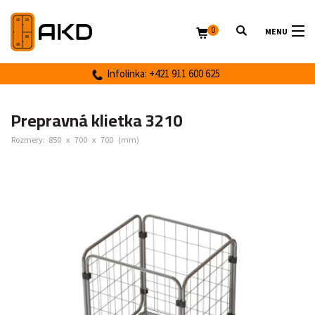
0
MENU
Infolinka: +421 911 600 625
Prepravná klietka 3210
Rozmery:
850
x
700
x
700
(mm)