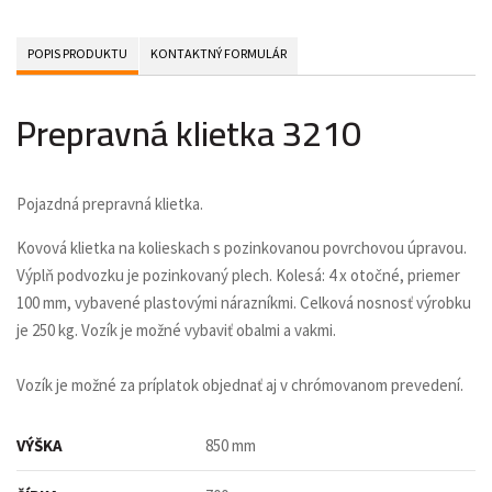
POPIS PRODUKTU
KONTAKTNÝ FORMULÁR
Prepravná klietka 3210
Pojazdná prepravná klietka.
Kovová klietka na kolieskach s pozinkovanou povrchovou úpravou.
Výplň podvozku je pozinkovaný plech. Kolesá: 4 x otočné, priemer
100 mm, vybavené plastovými nárazníkmi. Celková nosnosť výrobku
je 250 kg. Vozík je možné vybaviť obalmi a vakmi.
Vozík je možné za príplatok objednať aj v chrómovanom prevedení.
VÝŠKA
850 mm