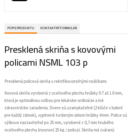
POPIS PRODUKTU
KONTAKTNÝ FORMULÁR
Presklená skriňa s kovovými
policami NSML 103 p
Presklená policová skriňa s rektifikovateľnými nožičkami.
Kovová skriňa vyrobená z oceľového plechu hrúbky 0.7 až 1.0 mm,
ktorá je optimálnou voľbou pre lekárske ordinácie a iné
zdravotnícke zariadenia. Dvere sú uzamykateľné (2 kľúče v balení
pre každý zámok), vyplnené tvrdeným sklom hrúbky 4 mm. Police sú
výškovo nastaviteľné po 25 mm, vyrobené z 0,7 mm hrubého
oceľového plechu (nosnosť 25 kg / polica). Skriňa má zváranú