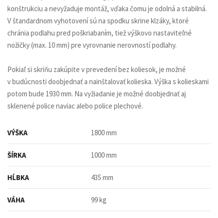
konštrukciu a nevyžaduje montáž, vďaka čomu je odolná a stabilná.
V štandardnom vyhotovení sú na spodku skrine klzáky, ktoré
chránia podlahu pred poškriabaním, tiež výškovo nastaviteľné
nožičky (max. 10 mm) pre vyrovnanie nerovností podlahy.
Pokiaľ si skriňu zakúpite v prevedení bez koliesok, je možné
v budúcnosti doobjednať a nainštalovať kolieska. Výška s kolieskami
potom bude 1930 mm. Na vyžiadanie je možné doobjednať aj
sklenené police naviac alebo police plechové.
VÝŠKA
1800 mm
ŠÍRKA
1000 mm
HĹBKA
435 mm
VÁHA
99 kg