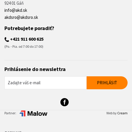
924 01 Gáň
info@akd.sk
akdsro@akdsro.sk
Potrebujete poradiť?
+421 911 600 625
(Po. - Pia. od 7:00 do 17:00)
Prihlásenie do newslettra
Partner:
Web by
Cream