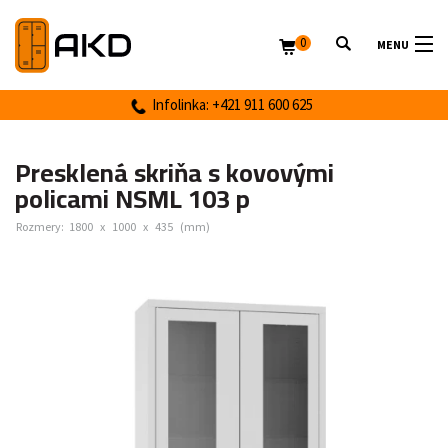
0
MENU
Infolinka: +421 911 600 625
Presklená skriňa s kovovými
policami NSML 103 p
Rozmery:
1800
x
1000
x
435
(mm)