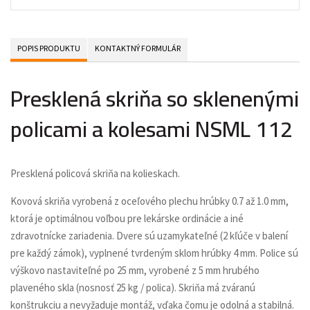
POPIS PRODUKTU
KONTAKTNÝ FORMULÁR
Presklená skriňa so sklenenými
policami a kolesami NSML 112
Presklená policová skriňa na kolieskach.
Kovová skriňa vyrobená z oceľového plechu hrúbky 0.7 až 1.0 mm,
ktorá je optimálnou voľbou pre lekárske ordinácie a iné
zdravotnícke zariadenia. Dvere sú uzamykateľné (2 kľúče v balení
pre každý zámok), vyplnené tvrdeným sklom hrúbky 4 mm. Police sú
výškovo nastaviteľné po 25 mm, vyrobené z 5 mm hrubého
plaveného skla (nosnosť 25 kg / polica). Skriňa má zváranú
konštrukciu a nevyžaduje montáž, vďaka čomu je odolná a stabilná.