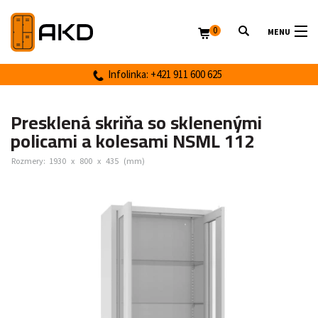
0
MENU
Infolinka: +421 911 600 625
Presklená skriňa so sklenenými
policami a kolesami NSML 112
Rozmery:
1930
x
800
x
435
(mm)