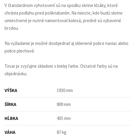
V štandardnom vyhotovení sú na spodku skrine klzáky, ktoré
chránia podlahu pred poškriabaním. Na mieste, kde budú skrine
umiestnené je nutné namontovať kolesá, predné sú vybavené
brzdou.
Na vyžiadanie je možné doobjednať aj sklenené police naviac alebo
police plechové.
Tovar je zvyčajne skladom v bielej farbe. Ostatné farby sú na
objednávku.
VÝŠKA
1930 mm
ŠÍRKA
800 mm
HĹBKA
435 mm
VÁHA
87 kg