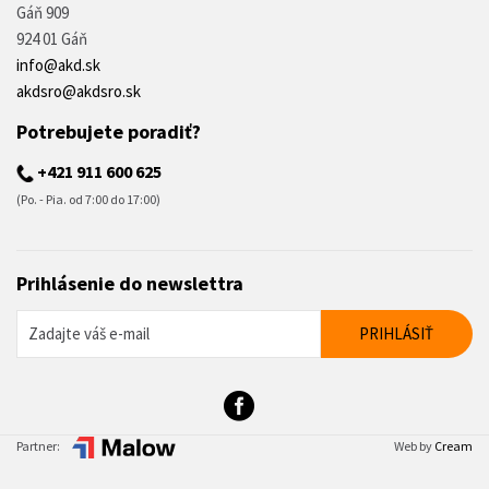
Gáň 909
924 01 Gáň
info@akd.sk
akdsro@akdsro.sk
Potrebujete poradiť?
+421 911 600 625
(Po. - Pia. od 7:00 do 17:00)
Prihlásenie do newslettra
Partner:
Web by
Cream