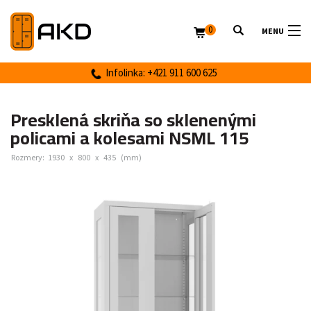
0
MENU
Infolinka: +421 911 600 625
Presklená skriňa so sklenenými
policami a kolesami NSML 115
Rozmery:
1930
x
800
x
435
(mm)