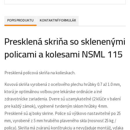
POPIS PRODUKTU
KONTAKTNÝ FORMULÁR
Presklená skriňa so sklenenými
policami a kolesami NSML 115
Presklená policová skriňa na kolieskach.
Kovová skriňa vyrobená z oceľového plechu hrúbky 0.7 až 1.0 mm,
ktorá je optimálnou voľbou pre lekárske ordinácie a iné
zdravotnícke zariadenia. Dvere sú uzamykateľné (2 kľúče v balení
pre každý zámok), vyplnené tvrdeným sklom hrúbky 4 mm.
Presklené sú aj boky skrine. Police sú výškovo nastaviteľné po 25
mm, vyrobené z 5 mm hrubého plaveného skla (nosnosť 25 kg /
polica). Skriňa má zváranú konštrukciu a nevyžaduje montáž, vďaka