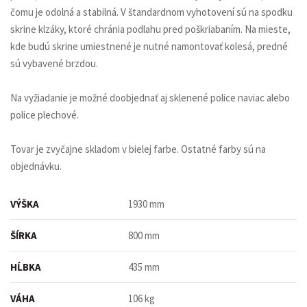
čomu je odolná a stabilná. V štandardnom vyhotovení sú na spodku
skrine klzáky, ktoré chránia podlahu pred poškriabaním. Na mieste,
kde budú skrine umiestnené je nutné namontovať kolesá, predné
sú vybavené brzdou.
Na vyžiadanie je možné doobjednať aj sklenené police naviac alebo
police plechové.
Tovar je zvyčajne skladom v bielej farbe. Ostatné farby sú na
objednávku.
VÝŠKA
1930 mm
ŠÍRKA
800 mm
HĹBKA
435 mm
VÁHA
106 kg