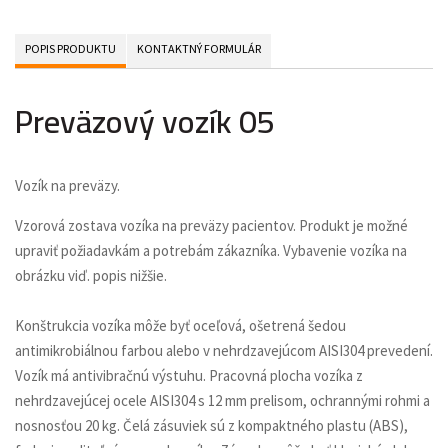
POPIS PRODUKTU
KONTAKTNÝ FORMULÁR
Preväzový vozík 05
Vozík na preväzy.
Vzorová zostava vozíka na preväzy pacientov. Produkt je možné
upraviť požiadavkám a potrebám zákazníka. Vybavenie vozíka na
obrázku viď. popis nižšie.
Konštrukcia vozíka môže byť oceľová, ošetrená šedou
antimikrobiálnou farbou alebo v nehrdzavejúcom AISI304 prevedení.
Vozík má antivibračnú výstuhu. Pracovná plocha vozíka z
nehrdzavejúcej ocele AISI304 s 12 mm prelisom, ochrannými rohmi a
nosnosťou 20 kg. Čelá zásuviek sú z kompaktného plastu (ABS),