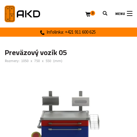
0
MENU
Infolinka: +421 911 600 625
Preväzový vozík 05
Rozmery:
1050
x
750
x
550
(mm)