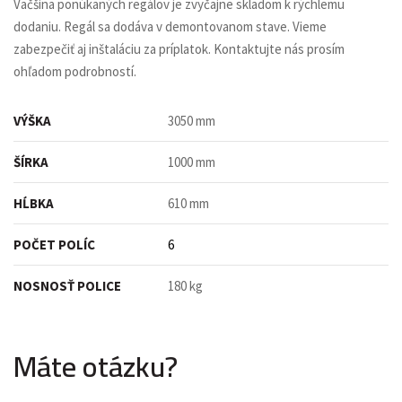
Väčšina ponúkaných regálov je zvyčajne skladom k rýchlemu
dodaniu. Regál sa dodáva v demontovanom stave. Vieme
zabezpečiť aj inštaláciu za príplatok. Kontaktujte nás prosím
ohľadom podrobností.
VÝŠKA
3050 mm
ŠÍRKA
1000 mm
HĹBKA
610 mm
POČET POLÍC
6
NOSNOSŤ POLICE
180 kg
Máte otázku?