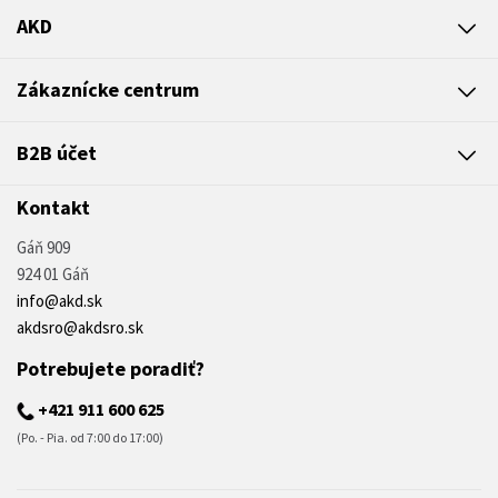
AKD
Zákaznícke centrum
B2B účet
Kontakt
Gáň 909
924 01 Gáň
info@akd.sk
akdsro@akdsro.sk
Potrebujete poradiť?
+421 911 600 625
(Po. - Pia. od 7:00 do 17:00)