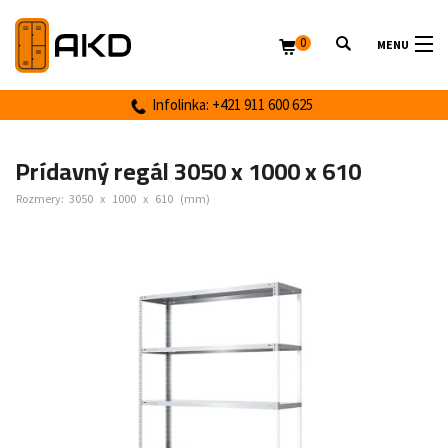
0
MENU
Infolinka: +421 911 600 625
Prídavný regál 3050 x 1000 x 610
Rozmery:
3050
x
1000
x
610
(mm)