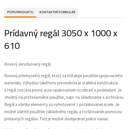
POPIS PRODUKTU
KONTAKTNÝ FORMULÁR
Prídavný regál 3050 x 1000 x
610
Kovový skrutkovaný regál.
Kovový priemyselný regál, ktorý sa inštaluje použitím spojovacieho
materiálu. Výhodou takéhoto prevedenia je stabilná konštrukcia
a regál zostáva pevný aj po opakovanom rozobratí a poskladaní. Je
vhodný na profesionálne použitie, napr. na skladovanie a archiváciu.
Regál a všetky elementy sú vyhotovené z pozinkovanej ocele. Je
možné ušetriť použitím základného regálu a rozširovaním pomocou
prídavných regálov. Tiež je možné doobjednať police naviac.