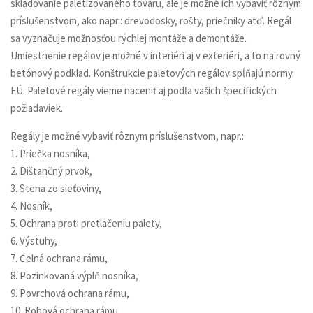
skladovanie paletizovaného tovaru, ale je možné ich vybaviť rôznym
príslušenstvom, ako napr.: drevodosky, rošty, priečniky atď. Regál
sa vyznačuje možnosťou rýchlej montáže a demontáže.
Umiestnenie regálov je možné v interiéri aj v exteriéri, a to na rovný
betónový podklad. Konštrukcie paletových regálov spĺňajú normy
EÚ. Paletové regály vieme naceniť aj podľa vašich špecifických
požiadaviek.
Regály je možné vybaviť rôznym príslušenstvom, napr.:
1. Priečka nosníka,
2. Dištančný prvok,
3. Stena zo sieťoviny,
4. Nosník,
5. Ochrana proti pretlačeniu palety,
6. Výstuhy,
7. Čelná ochrana rámu,
8. Pozinkovaná výplň nosníka,
9. Povrchová ochrana rámu,
10. Rohová ochrana rámu,