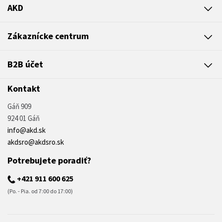
AKD
Zákaznícke centrum
B2B účet
Kontakt
Gáň 909
924 01 Gáň
info@akd.sk
akdsro@akdsro.sk
Potrebujete poradiť?
+421 911 600 625
(Po. - Pia. od 7:00 do 17:00)