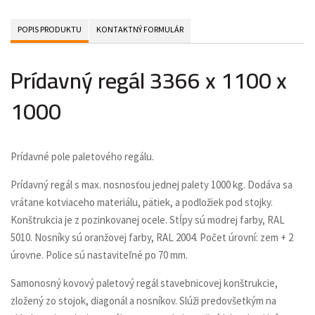
POPIS PRODUKTU
KONTAKTNÝ FORMULÁR
Prídavný regál 3366 x 1100 x
1000
Prídavné pole paletového regálu.
Prídavný regál s max. nosnosťou jednej palety 1000 kg. Dodáva sa
vrátane kotviaceho materiálu, pätiek, a podložiek pod stojky.
Konštrukcia je z pozinkovanej ocele. Stĺpy sú modrej farby, RAL
5010. Nosníky sú oranžovej farby, RAL 2004. Počet úrovní: zem + 2
úrovne. Police sú nastaviteľné po 70 mm.
Samonosný kovový paletový regál stavebnicovej konštrukcie,
zložený zo stojok, diagonál a nosníkov. Slúži predovšetkým na