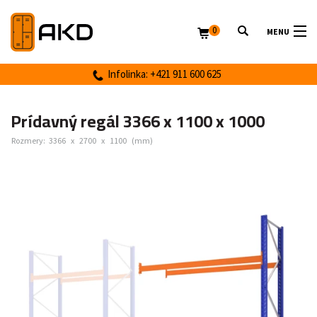
0
MENU
Infolinka: +421 911 600 625
Prídavný regál 3366 x 1100 x 1000
Rozmery:
3366
x
2700
x
1100
(mm)