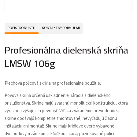
POPIS PRODUKTU
KONTAKTNÝ FORMULÁR
Profesionálna dielenská skriňa
LMSW 106g
Plechová policová skriňa na profesionálne použitie.
Kovová skriňa určená uskladnenie náradia a dielenského
príslušenstva. Skrine majú zváranú monolitickú konštrukciu, ktorá
výrazne zvyšuje ich pevnosť. Vďaka zváranému prevedeniu sa
skrine dodávajú kompletne zmontované, nevyžadujú žiadnu
inštaláciu ani montáž. Skrine majú krídlové dvere vybavené
dvojbodovým zámkom a kľučkou, ako aj pozinkované police