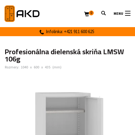
0
MENU
Infolinka: +421 911 600 625
Profesionálna dielenská skriňa LMSW
106g
Rozmery:
1040
x
600
x
435
(mm)