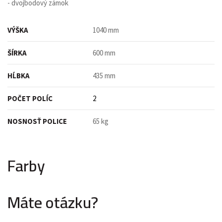
- dvojbodový zámok
VÝŠKA
1040 mm
ŠÍRKA
600 mm
HĹBKA
435 mm
POČET POLÍC
2
NOSNOSŤ POLICE
65 kg
Farby
Máte otázku?