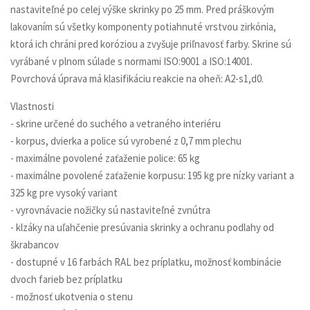
nastaviteľné po celej výške skrinky po 25 mm. Pred práškovým
lakovaním sú všetky komponenty potiahnuté vrstvou zirkónia,
ktorá ich chráni pred koróziou a zvyšuje priľnavosť farby. Skrine sú
vyrábané v plnom súlade s normami ISO:9001 a ISO:14001.
Povrchová úprava má klasifikáciu reakcie na oheň: A2-s1,d0.
Vlastnosti
- skrine určené do suchého a vetraného interiéru
- korpus, dvierka a police sú vyrobené z 0,7 mm plechu
- maximálne povolené zaťaženie police: 65 kg
- maximálne povolené zaťaženie korpusu: 195 kg pre nízky variant a
325 kg pre vysoký variant
- vyrovnávacie nožičky sú nastaviteľné zvnútra
- klzáky na uľahčenie presúvania skrinky a ochranu podlahy od
škrabancov
- dostupné v 16 farbách RAL bez príplatku, možnosť kombinácie
dvoch farieb bez príplatku
- možnosť ukotvenia o stenu