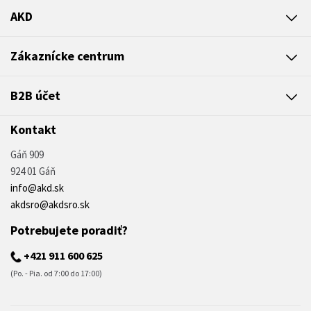
AKD
Zákaznícke centrum
B2B účet
Kontakt
Gáň 909
924 01 Gáň
info@akd.sk
akdsro@akdsro.sk
Potrebujete poradiť?
+421 911 600 625
(Po. - Pia. od 7:00 do 17:00)