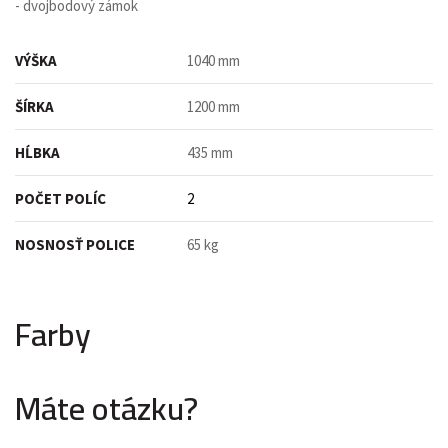
- dvojbodový zámok
VÝŠKA
1040 mm
ŠÍRKA
1200 mm
HĹBKA
435 mm
POČET POLÍC
2
NOSNOSŤ POLICE
65 kg
Farby
Máte otázku?