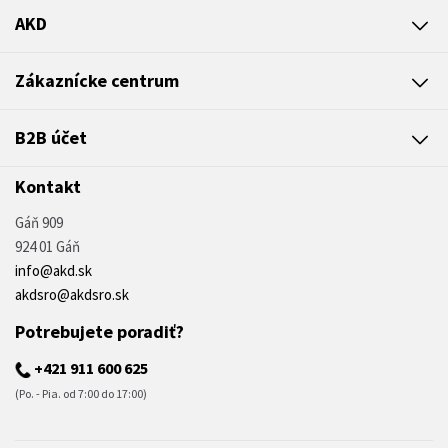
AKD
Zákaznícke centrum
B2B účet
Kontakt
Gáň 909
924 01 Gáň
info@akd.sk
akdsro@akdsro.sk
Potrebujete poradiť?
+421 911 600 625
(Po. - Pia. od 7:00 do 17:00)