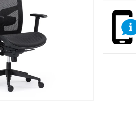
non-stop prevádzky
Zdravotnícke a oše
vé stoličky
Stoličky pre gastr
asážne ležadlá
ka
Nemocničné postele
Stoličky, kreslá a se
Prebaľovacie pulty
Dielenské vozíky a
inštrumenty
Infúzne stojany
ecializovaným určením
tojany s košmi
rádla a odpadu
 žiariče
Vešiaky
Trubkové systémy 
vé regály
ly
Regály do obchodu
Drevený nábytok p