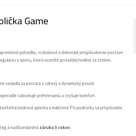
tolička Game
ompromisné pohodlie, vzdušnosť a dokonalé prispôsobenie postave.
uláciu a oporu, ktorú oceníte pri každej hodine za stolom.
 sedadla sa postará o zdravý a dynamický posed.
 operadle zabraňuje prehrievaniu a zvyšuje komfort.
taviteľná bedrová opierka a mäkčené PU podrúčky sa prispôsobia
0 kg a nadštandardná
záruka 5 rokov
.