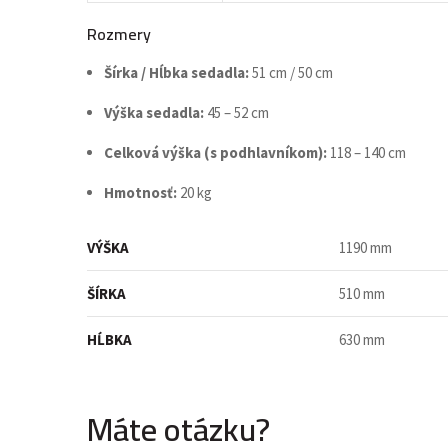
Rozmery
Šírka / Hĺbka sedadla:
51 cm / 50 cm
Výška sedadla:
45 – 52 cm
Celková výška (s podhlavníkom):
118 – 140 cm
Hmotnosť:
20 kg
VÝŠKA
1190 mm
ŠÍRKA
510 mm
HĹBKA
630 mm
Máte otázku?