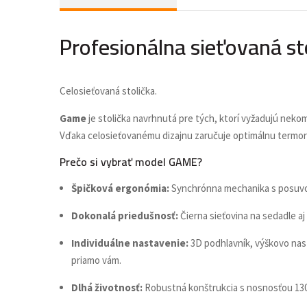
Profesionálna sieťovaná s
Celosieťovaná stolička.
Game
je stolička navrhnutá pre tých, ktorí vyžadujú nek
Vďaka celosieťovanému dizajnu zaručuje optimálnu termoreg
Prečo si vybrať model GAME?
Špičková ergonómia:
Synchrónna mechanika s posuvom
Dokonalá priedušnosť:
Čierna sieťovina na sedadle aj
Individuálne nastavenie:
3D podhlavník, výškovo nas
priamo vám.
Dlhá životnosť:
Robustná konštrukcia s nosnosťou 13