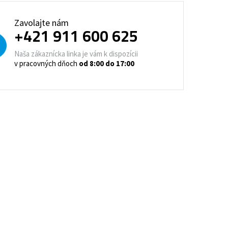
trovacie nočné stolíky
Zavolajte nám
+421 911 600 625
o a horeca
denie
Barové stoličky
Naša zákaznícka linka je vám k dispozícii
v pracovných dňoch
od 8:00 do 17:00
 kontajnery
- Lean Manufacturing
re domovy seniorov