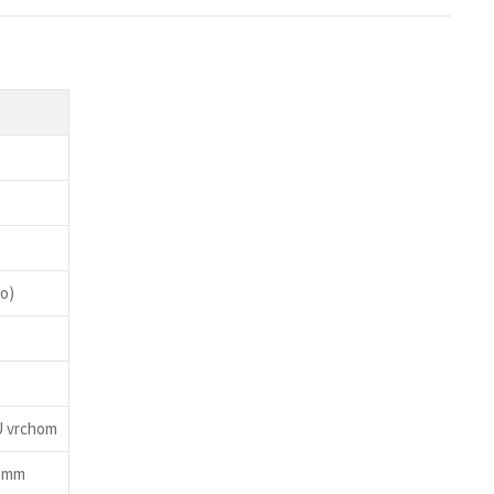
lo)
U vrchom
0 mm