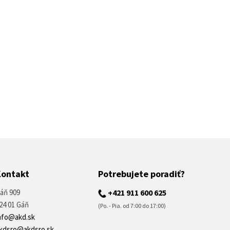
Kontakt
Potrebujete poradiť?
áň 909
+421 911 600 625
24 01 Gáň
(Po. - Pia. od 7:00 do 17:00)
nfo@akd.sk
kdsro@akdsro.sk