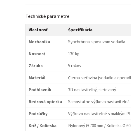
Technické parametre
Vlastnosť
Špecifikácia
Mechanika
Synchrónna s posuvom sedadla
Nosnosť
130 kg
Záruka
5 rokov
Materiál
Čierna sieťovina (sedadlo a operad
Podhlavník
3D nastaviteľný, sieťovaný
Bedrová opierka
Samostatne výškovo nastaviteľná
Podrúčky
Výškovo nastaviteľné s mäkkým P
Kríž / Kolieska
Nylonový Ø 700 mm / Kolieska Ø 6