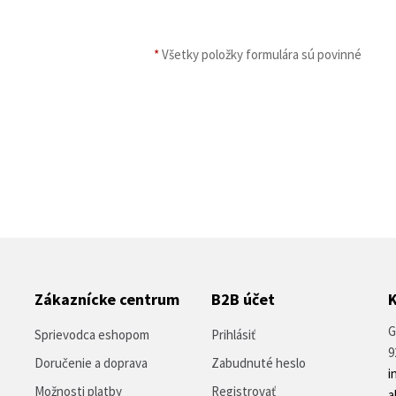
*
Všetky položky formulára sú povinné
Zákaznícke centrum
B2B účet
G
Sprievodca eshopom
Prihlásiť
9
Doručenie a doprava
Zabudnuté heslo
i
Možnosti platby
Registrovať
a