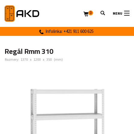
0
MENU
Infolinka: +421 911 600 625
Regál Rmm 310
Rozmery:
1370
x
1200
x
350
(mm)