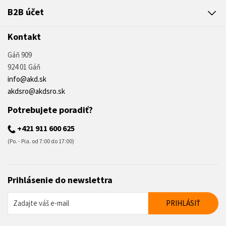
B2B účet
Kontakt
Gáň 909
924 01 Gáň
info@akd.sk
akdsro@akdsro.sk
Potrebujete poradiť?
+421 911 600 625
(Po. - Pia. od 7:00 do 17:00)
Prihlásenie do newslettra