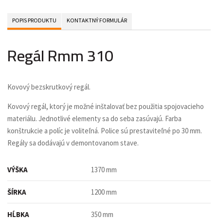
POPIS PRODUKTU
KONTAKTNÝ FORMULÁR
Regál Rmm 310
Kovový bezskrutkový regál.
Kovový regál, ktorý je možné inštalovať bez použitia spojovacieho
materiálu. Jednotlivé elementy sa do seba zasúvajú. Farba
konštrukcie a políc je voliteľná. Police sú prestaviteľné po 30 mm.
Regály sa dodávajú v demontovanom stave.
VÝŠKA
1370 mm
ŠÍRKA
1200 mm
HĹBKA
350 mm