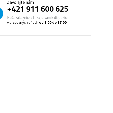
Zavolajte nám
trovacie nočné stolíky
+421 911 600 625
o a horeca
Naša zákaznícka linka je vám k dispozícii
denie
Barové stoličky
v pracovných dňoch
od 8:00 do 17:00
 kontajnery
- Lean Manufacturing
re domovy seniorov