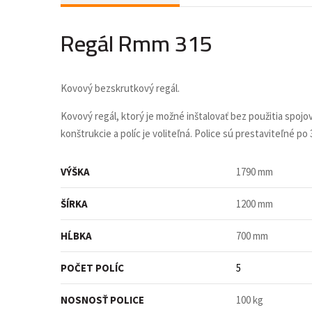
Regál Rmm 315
Kovový bezskrutkový regál.
Kovový regál, ktorý je možné inštalovať bez použitia spojo
konštrukcie a políc je voliteľná. Police sú prestaviteľné
VÝŠKA
1790 mm
ŠÍRKA
1200 mm
HĹBKA
700 mm
POČET POLÍC
5
NOSNOSŤ POLICE
100 kg