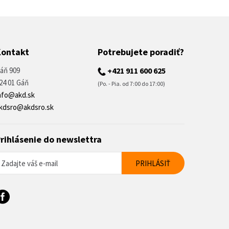
Kontakt
Potrebujete poradiť?
áň 909
+421 911 600 625
24 01 Gáň
(Po. - Pia. od 7:00 do 17:00)
nfo@akd.sk
kdsro@akdsro.sk
rihlásenie do newslettra