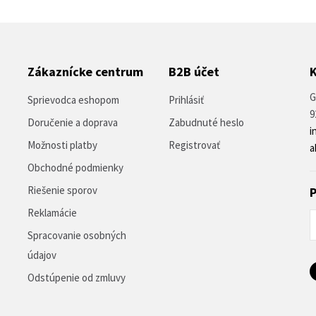
Zákaznícke centrum
B2B účet
G
Sprievodca eshopom
Prihlásiť
9
Doručenie a doprava
Zabudnuté heslo
i
Možnosti platby
Registrovať
a
Obchodné podmienky
Riešenie sporov
P
Reklamácie
Spracovanie osobných
údajov
Odstúpenie od zmluvy