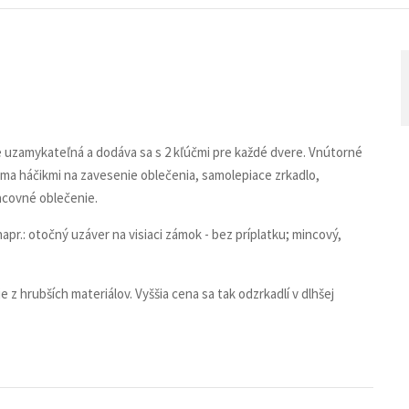
je uzamykateľná a dodáva sa s 2 kľúčmi pre každé dvere. Vnútorné
voma háčikmi na zavesenie oblečenia, samolepiace zrkadlo,
racovné oblečenie.
pr.: otočný uzáver na visiaci zámok - bez príplatku; mincový,
 z hrubších materiálov. Vyššia cena sa tak odzrkadlí v dlhšej