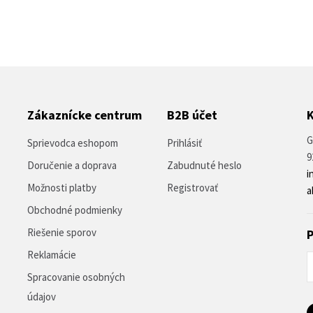
Zákaznícke centrum
B2B účet
G
Sprievodca eshopom
Prihlásiť
9
Doručenie a doprava
Zabudnuté heslo
i
Možnosti platby
Registrovať
a
Obchodné podmienky
Riešenie sporov
P
Reklamácie
Spracovanie osobných
údajov