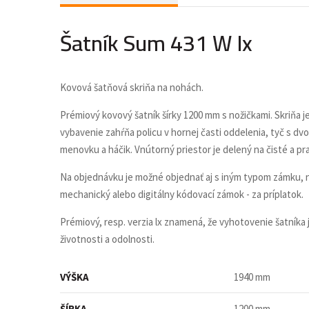
Šatník Sum 431 W lx
Kovová šatňová skriňa na nohách.
Prémiový kovový
šatník šírky 1200 mm s nožičkami. Skriňa 
vybavenie zahŕňa policu v hornej časti oddelenia, tyč s d
menovku a háčik. Vnútorný priestor je delený na čisté a p
Na objednávku je možné objednať aj s iným typom zámku, na
mechanický alebo digitálny kódovací zámok - za príplatok.
Prémiový, resp. verzia lx znamená, že vyhotovenie šatníka je
životnosti a odolnosti.
VÝŠKA
1940 mm
ŠÍRKA
1200 mm