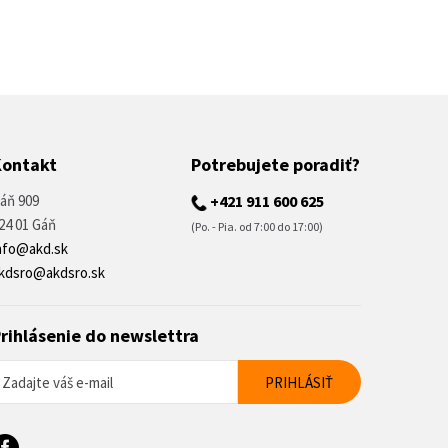
Kontakt
Potrebujete poradiť?
áň 909
+421 911 600 625
24 01 Gáň
(Po. - Pia. od 7:00 do 17:00)
nfo@akd.sk
kdsro@akdsro.sk
rihlásenie do newslettra