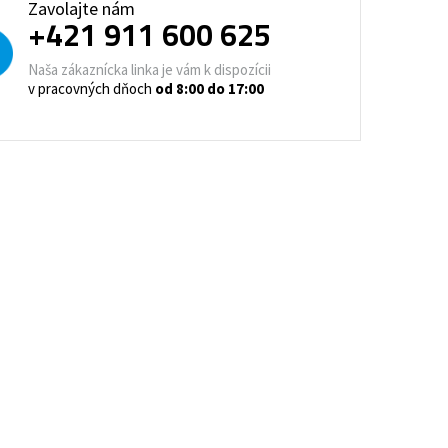
Zavolajte nám
trovacie nočné stolíky
+421 911 600 625
o a horeca
Naša zákaznícka linka je vám k dispozícii
denie
Barové stoličky
v pracovných dňoch
od 8:00 do 17:00
 kontajnery
- Lean Manufacturing
re domovy seniorov