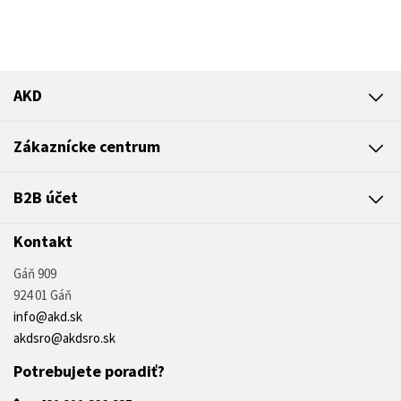
AKD
Zákaznícke centrum
B2B účet
Kontakt
Gáň 909
924 01 Gáň
info@akd.sk
akdsro@akdsro.sk
Potrebujete poradiť?