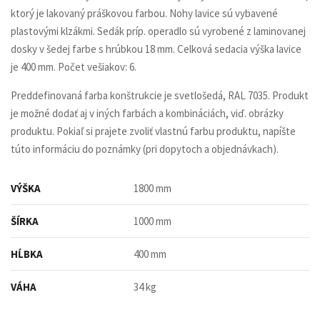
ktorý je lakovaný práškovou farbou. Nohy lavice sú vybavené
plastovými klzákmi. Sedák príp. operadlo sú vyrobené z laminovanej
dosky v šedej farbe s hrúbkou 18 mm. Celková sedacia výška lavice
je 400 mm. Počet vešiakov: 6.
Preddefinovaná farba konštrukcie je svetlošedá, RAL 7035. Produkt
je možné dodať aj v iných farbách a kombináciách, viď. obrázky
produktu. Pokiaľ si prajete zvoliť vlastnú farbu produktu, napíšte
túto informáciu do poznámky (pri dopytoch a objednávkach).
VÝŠKA
1800 mm
ŠÍRKA
1000 mm
HĹBKA
400 mm
VÁHA
34 kg