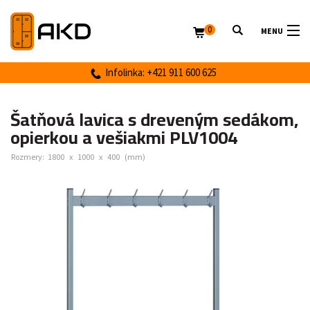
0
MENU
Infolinka: +421 911 600 625
Šatňová lavica s dreveným sedákom,
opierkou a vešiakmi PLV1004
Rozmery:
1800
x
1000
x
400
(mm)