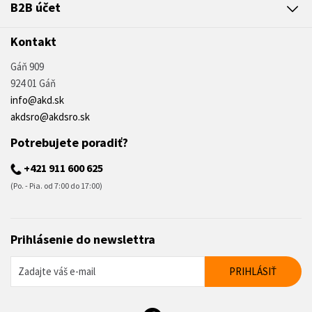
B2B účet
Kontakt
Gáň 909
924 01 Gáň
info@akd.sk
akdsro@akdsro.sk
Potrebujete poradiť?
+421 911 600 625
(Po. - Pia. od 7:00 do 17:00)
Prihlásenie do newslettra