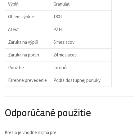
Výplň
Granulát
Objem výplne
180 l
Atest
PZH
Záruka na výplň
6 mesiacov
Záruka na poťah
24 mesiacov
Použitie
Interiér
Farebné prevedenie
Podľa dostupnej ponuky
Odporúčané použitie
Kreslo je vhodné najmä pre: