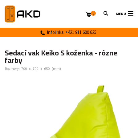
0
MENU
Infolinka: +421 911 600 625
Sedací vak Keiko S koženka - rôzne
farby
Rozmery:
700
x
700
x
650
(mm)