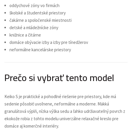
oddychové zóny vo firmách
školské a študentské priestory
čakárne a spoločenské miestnosti
detské a mládežnícke zóny
knižnice a čitárne
domáce obývacie izby a izby pre tínedžerov
neformálne kancelárske priestory
Prečo si vybrať tento model
Keiko S je praktické a pohodlné riešenie pre priestory, kde má
sedenie pôsobiť uvoľnene, neformálne a moderne. Mäkká
granulátová výplň, nízka výška sedu a ľahko udržiavateľný povrch z
ekokože robia z tohto modelu univerzálne relaxačné kreslo pre
domáce aj komerčné interiéry.