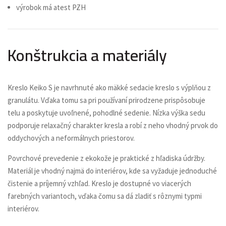
výrobok má atest PZH
Konštrukcia a materiály
Kreslo Keiko S je navrhnuté ako mäkké sedacie kreslo s výplňou z
granulátu. Vďaka tomu sa pri používaní prirodzene prispôsobuje
telu a poskytuje uvoľnené, pohodlné sedenie. Nízka výška sedu
podporuje relaxačný charakter kresla a robí z neho vhodný prvok do
oddychových a neformálnych priestorov.
Povrchové prevedenie z ekokože je praktické z hľadiska údržby.
Materiál je vhodný najmä do interiérov, kde sa vyžaduje jednoduché
čistenie a príjemný vzhľad. Kreslo je dostupné vo viacerých
farebných variantoch, vďaka čomu sa dá zladiť s rôznymi typmi
interiérov.