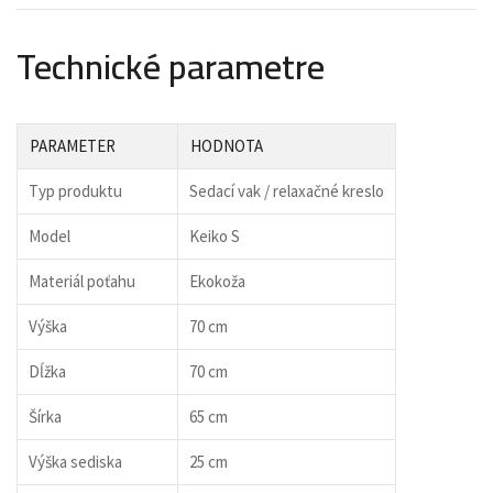
Technické parametre
PARAMETER
HODNOTA
Typ produktu
Sedací vak / relaxačné kreslo
Model
Keiko S
Materiál poťahu
Ekokoža
Výška
70 cm
Dĺžka
70 cm
Šírka
65 cm
Výška sediska
25 cm