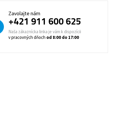
trovacie nočné stolíky
Zavolajte nám
+421 911 600 625
o a horeca
denie
Barové stoličky
Naša zákaznícka linka je vám k dispozícii
v pracovných dňoch
od 8:00 do 17:00
 kontajnery
- Lean Manufacturing
re domovy seniorov