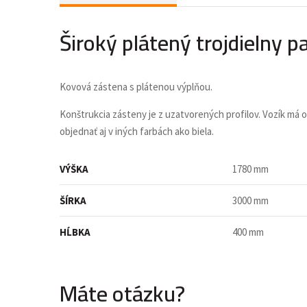
Široký plátený trojdielny 
Kovová zástena s plátenou výplňou.
Konštrukcia zásteny je z uzatvorených profilov. Vozík m
objednať aj v iných farbách ako biela.
VÝŠKA
1780 mm
ŠÍRKA
3000 mm
HĹBKA
400 mm
Máte otázku?