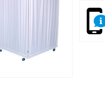
non-stop prevádzky
Zdravotnícke a oše
vé stoličky
Stoličky pre gastr
asážne ležadlá
ka
Nemocničné postele
Stoličky, kreslá a se
Prebaľovacie pulty
Dielenské vozíky a
inštrumenty
Infúzne stojany
ecializovaným určením
tojany s košmi
rádla a odpadu
 žiariče
Vešiaky
Trubkové systémy 
vé regály
ly
Regály do obchodu
Drevený nábytok p