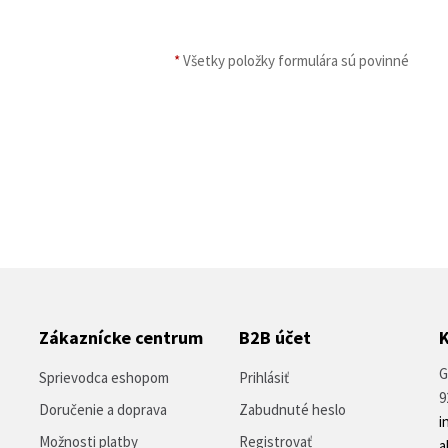
*
Všetky položky formulára sú povinné
Zákaznícke centrum
B2B účet
G
Sprievodca eshopom
Prihlásiť
9
Doručenie a doprava
Zabudnuté heslo
i
Možnosti platby
Registrovať
a