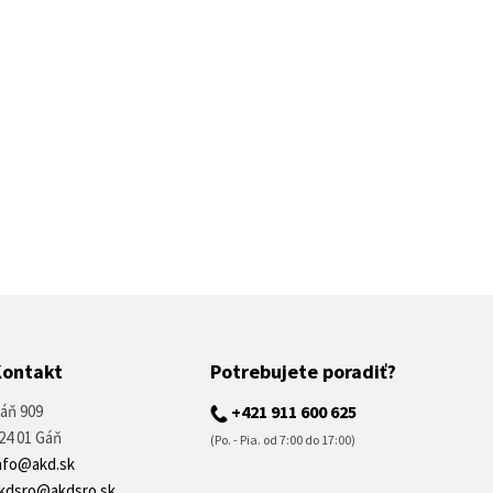
Kontakt
Potrebujete poradiť?
áň 909
+421 911 600 625
24 01 Gáň
(Po. - Pia. od 7:00 do 17:00)
nfo@akd.sk
kdsro@akdsro.sk