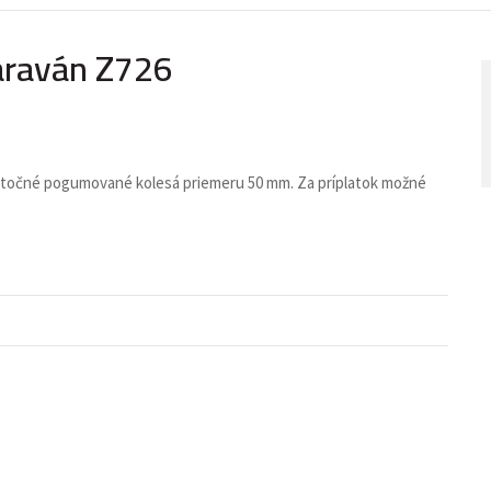
paraván Z726
á otočné pogumované kolesá priemeru 50 mm. Za príplatok možné