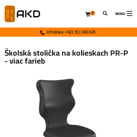
0
MENU
Infolinka: +421 911 600 625
Školská stolička na kolieskach PR-P
- viac farieb