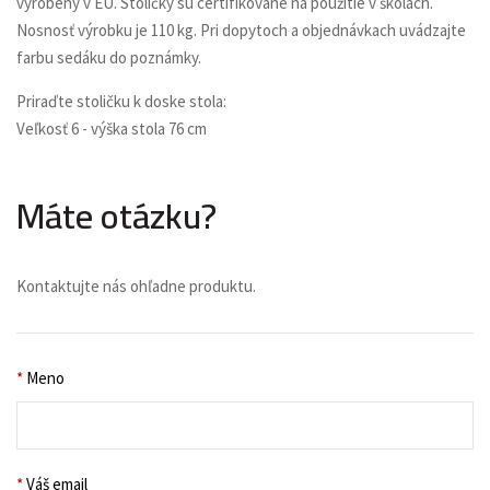
vyrobený v EÚ. Stoličky sú certifikované na použitie v školách.
Nosnosť výrobku je 110 kg. Pri dopytoch a objednávkach uvádzajte
farbu sedáku do poznámky.
Priraďte stoličku k doske stola:
Veľkosť 6 - výška stola 76 cm
Máte otázku?
Kontaktujte nás ohľadne produktu.
*
Meno
*
Váš email