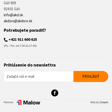
Gáň 909
924 01 Gáň
info@akd.sk
akdsro@akdsro.sk
Potrebujete poradiť?
+421 911 600 625
(Po. - Pia. od 7:00 do 17:00)
Prihlásenie do newslettra
Partner:
Web by
Cream