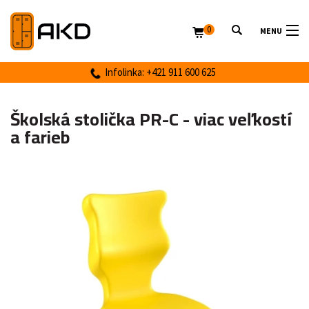
0
MENU
Infolinka: +421 911 600 625
Školská stolička PR-C - viac veľkostí
a farieb