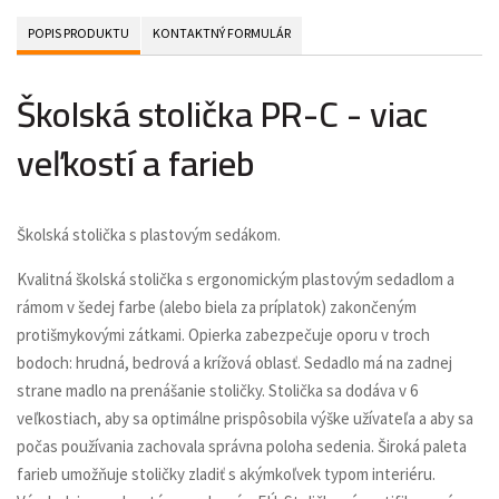
POPIS PRODUKTU
KONTAKTNÝ FORMULÁR
Školská stolička PR-C - viac
veľkostí a farieb
Školská stolička s plastovým sedákom.
Kvalitná školská stolička s ergonomickým plastovým sedadlom a
rámom v šedej farbe (alebo biela za príplatok) zakončeným
protišmykovými zátkami. Opierka zabezpečuje oporu v troch
bodoch: hrudná, bedrová a krížová oblasť. Sedadlo má na zadnej
strane madlo na prenášanie stoličky. Stolička sa dodáva v 6
veľkostiach, aby sa optimálne prispôsobila výške užívateľa a aby sa
počas používania zachovala správna poloha sedenia. Široká paleta
farieb umožňuje stoličky zladiť s akýmkoľvek typom interiéru.