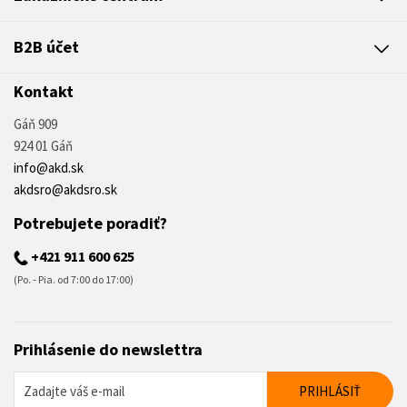
B2B účet
Kontakt
Gáň 909
924 01 Gáň
info@akd.sk
akdsro@akdsro.sk
Potrebujete poradiť?
+421 911 600 625
(Po. - Pia. od 7:00 do 17:00)
Prihlásenie do newslettra