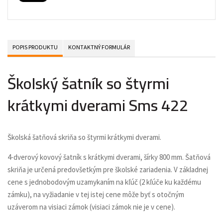
POPIS PRODUKTU
KONTAKTNÝ FORMULÁR
Školský šatník so štyrmi
krátkymi dverami Sms 422
Školská šatňová skriňa so štyrmi krátkymi dverami.
4-dverový kovový šatník s krátkymi dverami, šírky 800 mm. Šatňová
skriňa je určená predovšetkým pre školské zariadenia. V základnej
cene s jednobodovým uzamykaním na kľúč (2 kľúče ku každému
zámku), na vyžiadanie v tej istej cene môže byť s otočným
uzáverom na visiaci zámok (visiaci zámok nie je v cene).