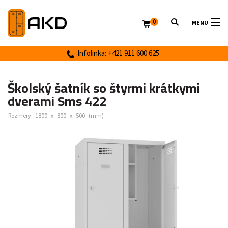
0
MENU
Infolinka: +421 911 600 625
Školský šatník so štyrmi krátkymi
dverami Sms 422
Rozmery:
1800
x
800
x
500
(mm)