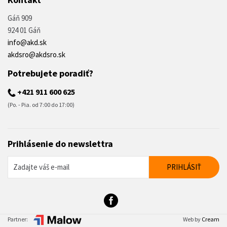
Gáň 909
924 01 Gáň
info@akd.sk
akdsro@akdsro.sk
Potrebujete poradiť?
+421 911 600 625
(Po. - Pia. od 7:00 do 17:00)
Prihlásenie do newslettra
Partner:
Web by
Cream