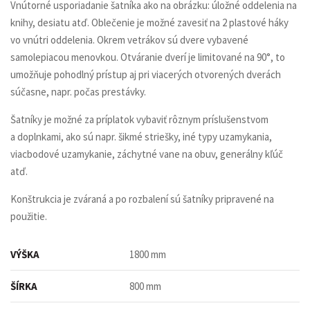
Vnútorné usporiadanie šatníka ako na obrázku: úložné oddelenia na
knihy, desiatu atď. Oblečenie je možné zavesiť na 2 plastové háky
vo vnútri oddelenia. Okrem vetrákov sú dvere vybavené
samolepiacou menovkou. Otváranie dverí je limitované na 90°, to
umožňuje pohodlný prístup aj pri viacerých otvorených dverách
súčasne, napr. počas prestávky.
Šatníky je možné za príplatok vybaviť rôznym príslušenstvom
a doplnkami, ako sú napr. šikmé striešky, iné typy uzamykania,
viacbodové uzamykanie, záchytné vane na obuv, generálny kľúč
atď.
Konštrukcia je zváraná a po rozbalení sú šatníky pripravené na
použitie.
VÝŠKA
1800 mm
ŠÍRKA
800 mm