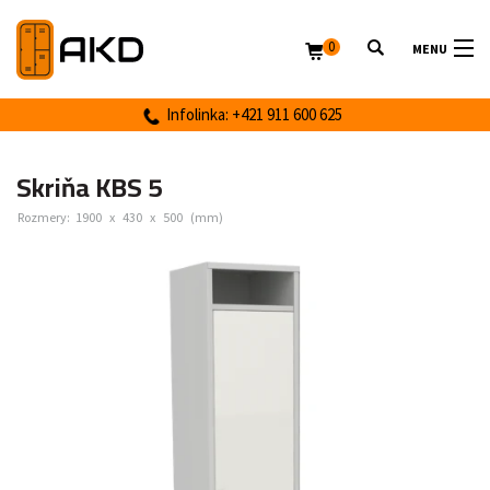
0
MENU
Infolinka: +421 911 600 625
Skriňa KBS 5
Rozmery:
1900
x
430
x
500
(mm)