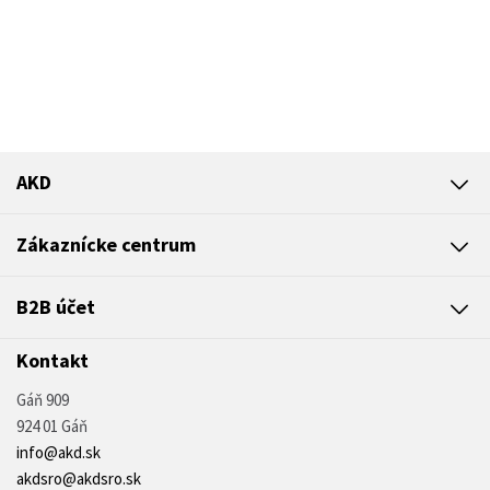
AKD
Zákaznícke centrum
B2B účet
Kontakt
Gáň 909
924 01 Gáň
info@akd.sk
akdsro@akdsro.sk