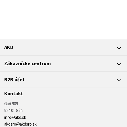
AKD
Zákaznícke centrum
B2B účet
Kontakt
Gáň 909
924 01 Gáň
info@akd.sk
akdsro@akdsro.sk