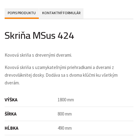
POPIS PRODUKTU
KONTAKTNÝ FORMULÁR
Skriňa MSus 424
Kovová skriňa s drevenými dverami.
Kovová skriňa
s uzamykateľnými priehradkami a dverami
z
drevovláknitej dosky. Dodáva sa s dvoma kľúčmi ku všetkým
dverám.
VÝŠKA
1800 mm
ŠÍRKA
800 mm
HĹBKA
490 mm