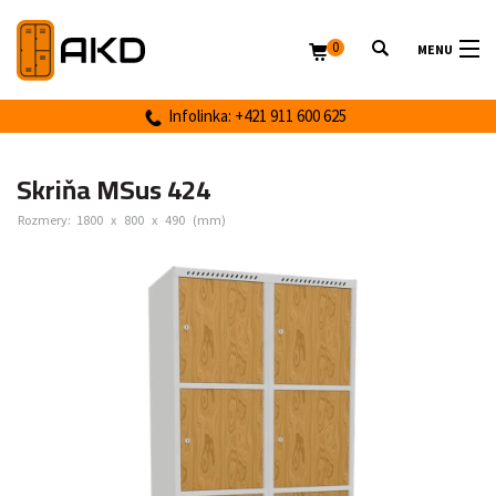
0
MENU
Infolinka: +421 911 600 625
Skriňa MSus 424
Rozmery:
1800
x
800
x
490
(mm)