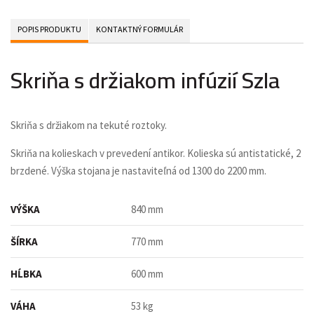
POPIS PRODUKTU
KONTAKTNÝ FORMULÁR
Skriňa s držiakom infúzií Szla
Skriňa s držiakom na tekuté roztoky.
Skriňa na kolieskach v prevedení antikor. Kolieska sú antistatické, 2
brzdené. Výška stojana je nastaviteľná od 1300 do 2200 mm.
VÝŠKA
840 mm
ŠÍRKA
770 mm
HĹBKA
600 mm
VÁHA
53 kg