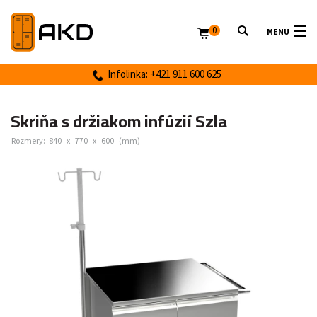
0
MENU
Infolinka: +421 911 600 625
Skriňa s držiakom infúzií Szla
Rozmery:
840
x
770
x
600
(mm)