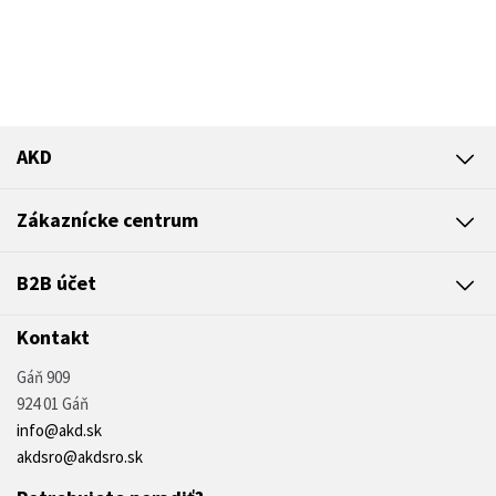
AKD
Zákaznícke centrum
B2B účet
Kontakt
Gáň 909
924 01 Gáň
info@akd.sk
akdsro@akdsro.sk