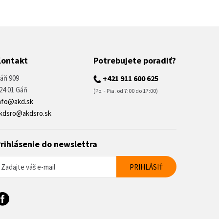
Kontakt
Potrebujete poradiť?
áň 909
+421 911 600 625
24 01 Gáň
(Po. - Pia. od 7:00 do 17:00)
nfo@akd.sk
kdsro@akdsro.sk
rihlásenie do newslettra