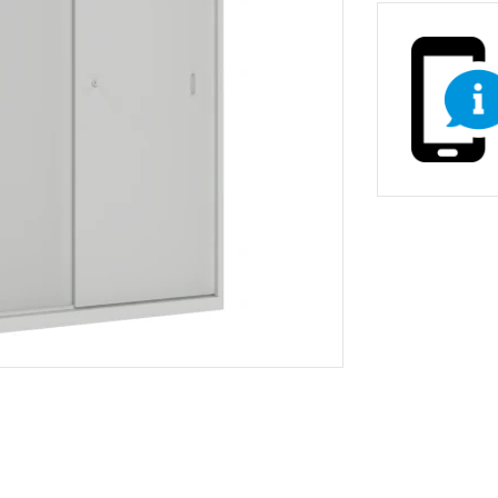
non-stop prevádzky
Zdravotnícke a oše
vé stoličky
Stoličky pre gastr
asážne ležadlá
ka
Nemocničné postele
Stoličky, kreslá a se
Prebaľovacie pulty
Dielenské vozíky a
inštrumenty
Infúzne stojany
ecializovaným určením
tojany s košmi
rádla a odpadu
 žiariče
Vešiaky
Trubkové systémy 
vé regály
ly
Regály do obchodu
Drevený nábytok p