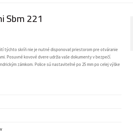
mi Sbm 221
tí týchto skríň nie je nutné disponovať priestorom pre otváranie
dverami. Posuvné kovové dvere udržia vaše dokumenty v bezpečí.
ndrickým zámkom. Police sú nastaviteľné po 25 mm po celej výške
ov