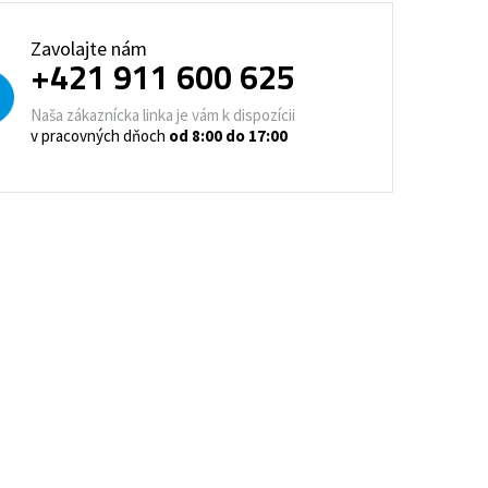
trovacie nočné stolíky
Zavolajte nám
+421 911 600 625
o a horeca
denie
Barové stoličky
Naša zákaznícka linka je vám k dispozícii
v pracovných dňoch
od 8:00 do 17:00
 kontajnery
- Lean Manufacturing
re domovy seniorov