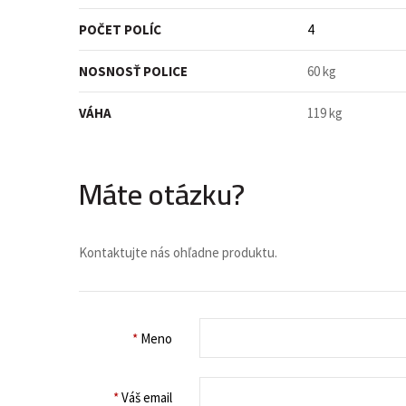
POČET POLÍC
4
NOSNOSŤ POLICE
60 kg
VÁHA
119 kg
Máte otázku?
Kontaktujte nás ohľadne produktu.
*
Meno
*
Váš email