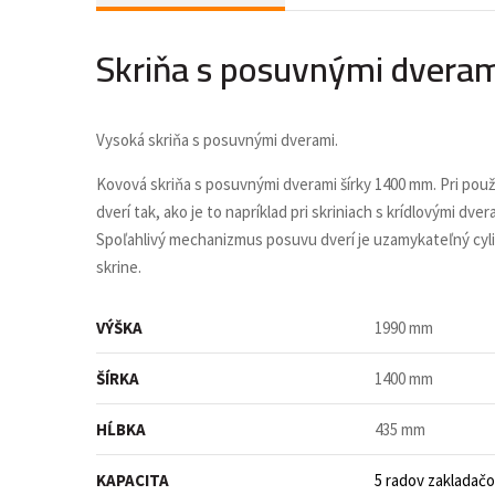
Skriňa s posuvnými dvera
Vysoká skriňa s posuvnými dverami.
Kovová skriňa s
posuvnými dverami šírky 1400 mm. Pri použi
dverí tak, ako je to napríklad pri skriniach s krídlovými 
Spoľahlivý mechanizmus posuvu dverí je uzamykateľný cyli
skrine.
VÝŠKA
1990 mm
ŠÍRKA
1400 mm
HĹBKA
435 mm
KAPACITA
5 radov zakladač