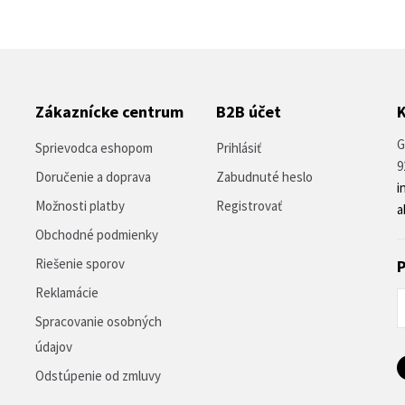
Zákaznícke centrum
B2B účet
G
Sprievodca eshopom
Prihlásiť
9
Doručenie a doprava
Zabudnuté heslo
i
Možnosti platby
Registrovať
a
Obchodné podmienky
Riešenie sporov
P
Reklamácie
Spracovanie osobných
údajov
Odstúpenie od zmluvy