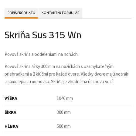
POPIS PRODUKTU
KONTAKTNÝ FORMULÁR
Skriňa Sus 315 Wn
Kovová skriňa s oddeleniami na nohách.
Kovová skriňa šírky 300 mm na nožičkách s uzamykateľnými
priehradkami a 2 kľúčmi pre každé dvere. Všetky dvere majú vetrák
a samolepiacu menovku. Skriňa je vhodná na úschovu vecí.
VÝŠKA
1940 mm
ŠÍRKA
300 mm
HĹBKA
500 mm