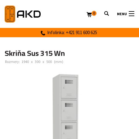
0
MENU
Infolinka: +421 911 600 625
Skriňa Sus 315 Wn
Rozmery:
1940
x
300
x
500
(mm)