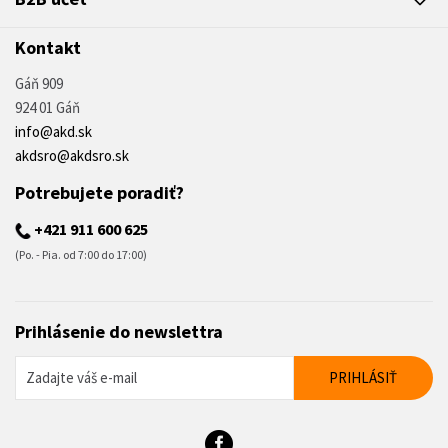
Kontakt
Gáň 909
924 01 Gáň
info@akd.sk
akdsro@akdsro.sk
Potrebujete poradiť?
+421 911 600 625
(Po. - Pia. od 7:00 do 17:00)
Prihlásenie do newslettra