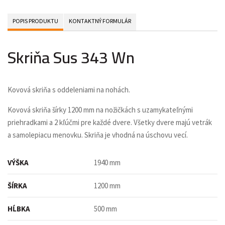
POPIS PRODUKTU
KONTAKTNÝ FORMULÁR
Skriňa Sus 343 Wn
Kovová skriňa s oddeleniami na nohách.
Kovová skriňa šírky 1200 mm na nožičkách s uzamykateľnými
priehradkami a 2 kľúčmi pre každé dvere. Všetky dvere majú vetrák
a samolepiacu menovku. Skriňa je vhodná na úschovu vecí.
VÝŠKA
1940 mm
ŠÍRKA
1200 mm
HĹBKA
500 mm