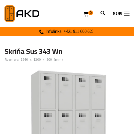
0
MENU
Infolinka: +421 911 600 625
Skriňa Sus 343 Wn
Rozmery:
1940
x
1200
x
500
(mm)