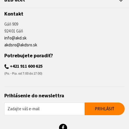
Kontakt
Gáň 909
924 01 Gáň
info@akd.sk
akdsro@akdsro.sk
Potrebujete poradiť?
+421 911 600 625
(Po. - Pia. od 7:00 do 17:00)
Prihlásenie do newslettra