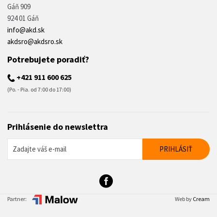
Gáň 909
924 01 Gáň
info@akd.sk
akdsro@akdsro.sk
Potrebujete poradiť?
+421 911 600 625
(Po. - Pia. od 7:00 do 17:00)
Prihlásenie do newslettra
Partner:
Web by
Cream