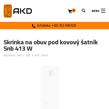
0
MENU
Infolinka: +421 911 600 625
Skrinka na obuv pod kovový šatník
Snb 413 W
Rozmery:
340
x
283
x
430
(mm)