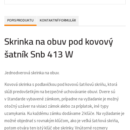
POPIS PRODUKTU
KONTAKTNÝ FORMULÁR
Skrinka na obuv pod kovový
šatník Snb 413 W
Jednodverová skrinka na obuv.
Kovová skrinka s podlavičkou pod kovovú šatňovú skriňu, ktorá
slúži predovšetkým na bezpečné uchovávanie obuvi. Dvere sú
v štandarde vybavené zámkom, prípadne na vyžiadanie je možný
otočný uzáver na visiaci zámok alebo za príplatok, iné typy
uzamykania. Ku každému zámku dodávame 2 kľúče. Na vyžiadanie je
možné objednať s rovnakým kľúčom, ako je veľká šatňová skriňa,
potom otvára ten istý kľúč obe skrinky. Vnútorné rozmery