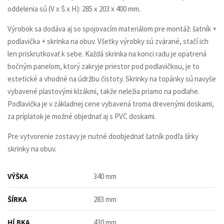
oddelenia sú (V x Š x H): 285 x 203 x 400 mm.
Výrobok sa dodáva aj so spojovacím materiálom pre montáž: šatník +
podlavička + skrinka na obuv. Všetky výrobky sú zvárané, stačí ich
len priskrutkovať k sebe. Každá skrinka na konci radu je opatrená
bočným panelom, ktorý zakryje priestor pod podlavičkou, je to
estetické a vhodné na údržbu čistoty. Skrinky na topánky sú navyše
vybavené plastovými klzákmi, takže neležia priamo na podlahe.
Podlavička je v základnej cene vybavená troma drevenými doskami,
za príplatok je možné objednať aj s PVC doskami.
Pre vytvorenie zostavy je nutné doobjednať šatník podľa šírky
skrinky na obuv.
VÝŠKA
340 mm
ŠÍRKA
283 mm
HĹBKA
430 mm