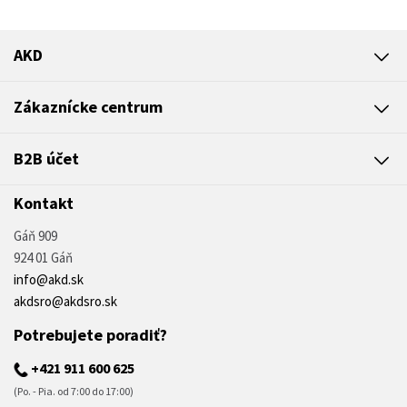
AKD
Zákaznícke centrum
B2B účet
Kontakt
Gáň 909
924 01 Gáň
info@akd.sk
akdsro@akdsro.sk
Potrebujete poradiť?
+421 911 600 625
(Po. - Pia. od 7:00 do 17:00)