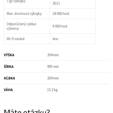
Typ výbojky:
2G11
Max. životnosť výbojky:
18 000 hod.
Odporúčaný cyklus
9 000 hod.
výmeny:
Wi-fi modul:
áno
VÝŠKA
204 mm
ŠÍRKA
995 mm
HĹBKA
204 mm
VÁHA
15.2 kg
Máte otázku?