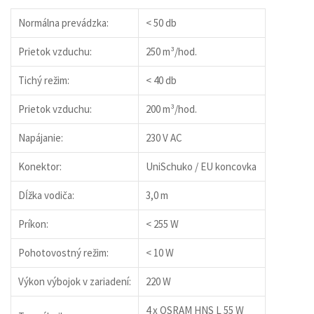
Normálna prevádzka:
< 50 db
Prietok vzduchu:
250 m³/hod.
Tichý režim:
< 40 db
Prietok vzduchu:
200 m³/hod.
Napájanie:
230 V AC
Konektor:
UniSchuko / EU koncovka
Dĺžka vodiča:
3,0 m
Príkon:
< 255 W
Pohotovostný režim:
< 10 W
Výkon výbojok v zariadení:
220 W
4 x OSRAM HNS L 55 W