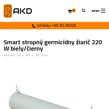
0
MENU
Infolinka: +421 911 600 625
Smart stropný germicídny žiarič 220
W biely/čierny
Rozmery:
204
x
995
x
204
(mm)