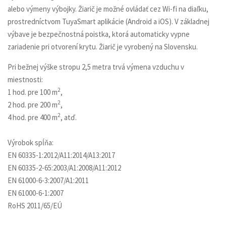
alebo výmeny výbojky. Žiarič je možné ovládať cez Wi-fi na diaľku,
prostredníctvom TuyaSmart aplikácie (Android a iOS). V základnej
výbave je bezpečnostná poistka, ktorá automaticky vypne
zariadenie pri otvorení krytu. Žiarič je vyrobený na Slovensku.
Pri bežnej výške stropu 2,5 metra trvá výmena vzduchu v
miestnosti:
2
1 hod. pre 100 m
,
2
2 hod. pre 200 m
,
2
4 hod. pre 400 m
, atď.
Výrobok spĺňa:
EN 60335-1:2012/A11:2014/A13:2017
EN 60335-2-65:2003/A1:2008/A11:2012
EN 61000-6-3:2007/A1:2011
EN 61000-6-1:2007
RoHS 2011/65/EÚ