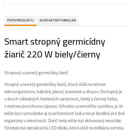
POPIS PRODUKTU
KONTAKTNÝ FORMULÁR
Smart stropný germicídny
žiarič 220 W biely/čierny
Stropový uzavretý germicídny žiarič.
Stropný uzavretý germicídny žiarič, ktorý slúži na ničenie
mikroorganizmov, baktérií, plesní, kvasiniek a vírusov. Dostupný je
v dvoch základných farebných variantoch, bielej a čiernej farbe,
s matnou povrchovou úpravu. Výhodou uzavretého systému, je že
môže byť v prevádzke aj za prítomnosti ľudí a nie je škodlivý pre živé
organizmy v miestnosti. Žiarič teda môže byť aktivovaný neustále.
Výrobok má signalizačnú LED diódu, ktorá slúži na indikáciu servisu