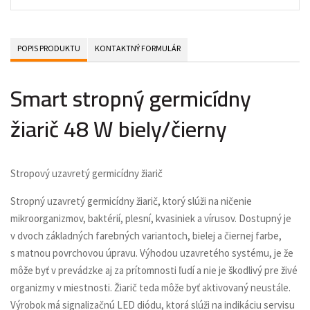
POPIS PRODUKTU
KONTAKTNÝ FORMULÁR
Smart stropný germicídny
žiarič 48 W biely/čierny
Stropový uzavretý germicídny žiarič
Stropný uzavretý germicídny žiarič, ktorý slúži na ničenie
mikroorganizmov, baktérií, plesní, kvasiniek a vírusov. Dostupný je
v dvoch základných farebných variantoch, bielej a čiernej farbe,
s matnou povrchovou úpravu. Výhodou uzavretého systému, je že
môže byť v prevádzke aj za prítomnosti ľudí a nie je škodlivý pre živé
organizmy v miestnosti. Žiarič teda môže byť aktivovaný neustále.
Výrobok má signalizačnú LED diódu, ktorá slúži na indikáciu servisu