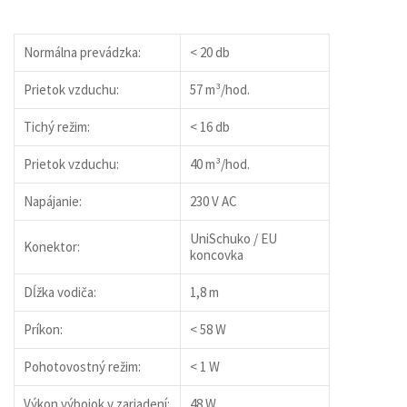
Normálna prevádzka:
< 20 db
Prietok vzduchu:
57 m³/hod.
Tichý režim:
< 16 db
Prietok vzduchu:
40 m³/hod.
Napájanie:
230 V AC
UniSchuko / EU
Konektor:
koncovka
Dĺžka vodiča:
1,8 m
Príkon:
< 58 W
Pohotovostný režim:
< 1 W
Výkon výbojok v zariadení:
48 W