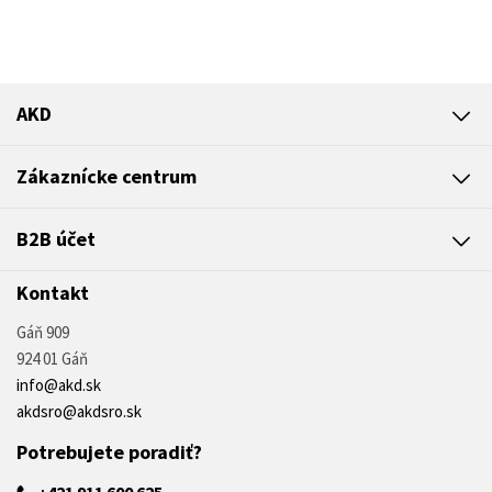
AKD
Zákaznícke centrum
B2B účet
Kontakt
Gáň 909
924 01 Gáň
info@akd.sk
akdsro@akdsro.sk
Potrebujete poradiť?
+421 911 600 625