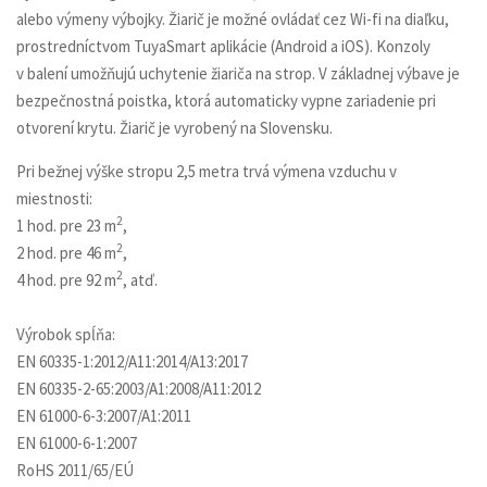
alebo výmeny výbojky. Žiarič je možné ovládať cez Wi-fi na diaľku,
prostredníctvom TuyaSmart aplikácie (Android a iOS). Konzoly
v balení umožňujú uchytenie žiariča na strop. V základnej výbave je
bezpečnostná poistka, ktorá automaticky vypne zariadenie pri
otvorení krytu. Žiarič je vyrobený na Slovensku.
Pri bežnej výške stropu 2,5 metra trvá výmena vzduchu v
miestnosti:
2
1 hod. pre 23 m
,
2
2 hod. pre 46 m
,
2
4 hod. pre 92 m
, atď.
Výrobok spĺňa:
EN 60335-1:2012/A11:2014/A13:2017
EN 60335-2-65:2003/A1:2008/A11:2012
EN 61000-6-3:2007/A1:2011
EN 61000-6-1:2007
RoHS 2011/65/EÚ