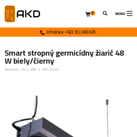
0
MENU
Infolinka: +421 911 600 625
Smart stropný germicídny žiarič 48
W biely/čierny
Rozmery:
70
x
600
x
150
(mm)