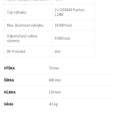
2 x OSRAM Puritec
Typ výbojky:
L24W
Max. životnosť výbojky:
18 000 hod.
Odporúčaný cyklus
9 000 hod.
výmeny:
Wi-fi modul:
áno
VÝŠKA
70 mm
ŠÍRKA
600 mm
HĹBKA
150 mm
VÁHA
4.5 kg