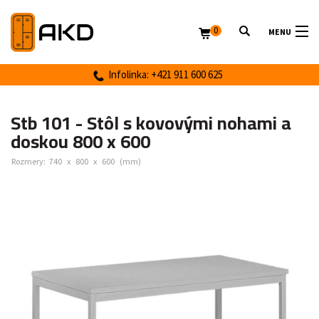
0
MENU
Infolinka: +421 911 600 625
Stb 101 - Stôl s kovovými nohami a
doskou 800 x 600
Rozmery:
740
x
800
x
600
(mm)