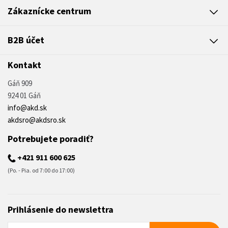
Zákaznícke centrum
B2B účet
Kontakt
Gáň 909
924 01 Gáň
info@akd.sk
akdsro@akdsro.sk
Potrebujete poradiť?
+421 911 600 625
(Po. - Pia. od 7:00 do 17:00)
Prihlásenie do newslettra