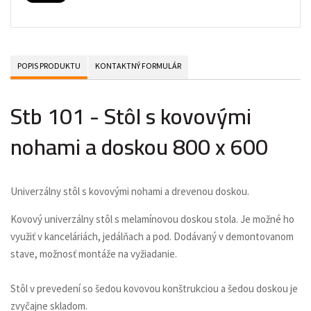
POPIS PRODUKTU
KONTAKTNÝ FORMULÁR
Stb 101 - Stôl s kovovými
nohami a doskou 800 x 600
Univerzálny stôl s kovovými nohami a drevenou doskou.
Kovový univerzálny stôl s melamínovou doskou stola. Je možné ho
využiť v kanceláriách, jedálňach a pod.
Dodávaný v demontovanom
stave, možnosť montáže na vyžiadanie.
Stôl v prevedení so šedou kovovou konštrukciou a šedou doskou je
zvyčajne skladom.