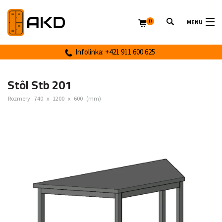
0
MENU
Infolinka: +421 911 600 625
Stôl Stb 201
Rozmery:
740
x
1200
x
600
(mm)