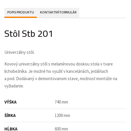
POPIS PRODUKTU
KONTAKTNÝ FORMULÁR
Stôl Stb 201
Univerzálny stôl.
Kovový univerzálny stôl s melamínovou doskou stola v tvare
lichobežníka. Je možné ho využiť v kanceláriách, jedálňach
a pod.
Dodávaný v demontovanom stave, možnosť montáže na
vyžiadanie.
VÝŠKA
740 mm
ŠÍRKA
1200 mm
HĹBKA
600 mm