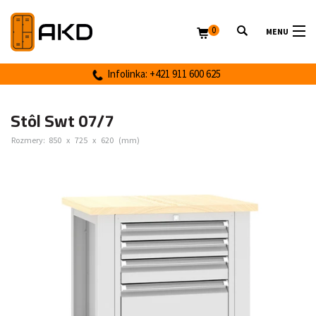
0
MENU
Infolinka: +421 911 600 625
Stôl Swt 07/7
Rozmery:
850
x
725
x
620
(mm)