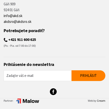
Gáň 909
924 01 Gáň
info@akd.sk
akdsro@akdsro.sk
Potrebujete poradiť?
+421 911 600 625
(Po. - Pia. od 7:00 do 17:00)
Prihlásenie do newslettra
Partner:
Web by
Cream