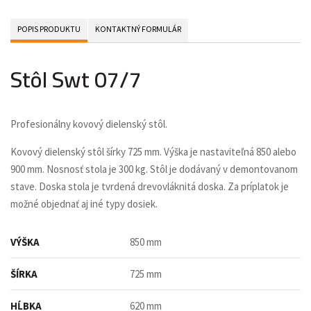
POPIS PRODUKTU
KONTAKTNÝ FORMULÁR
Stôl Swt 07/7
Profesionálny kovový dielenský stôl.
Kovový dielenský stôl šírky 725 mm. Výška je nastaviteľná 850 alebo
900 mm. Nosnosť stola je 300 kg. Stôl je dodávaný v demontovanom
stave. Doska stola je tvrdená drevovláknitá doska. Za príplatok je
možné objednať aj iné typy dosiek.
VÝŠKA
850 mm
ŠÍRKA
725 mm
HĹBKA
620 mm