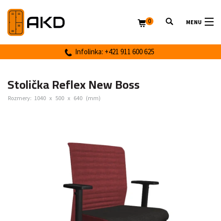
0
MENU
Infolinka: +421 911 600 625
Stolička Reflex New Boss
Rozmery:
1040
x
500
x
640
(mm)