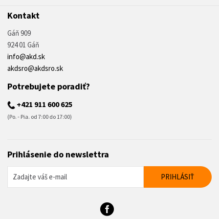
Kontakt
Gáň 909
924 01 Gáň
info@akd.sk
akdsro@akdsro.sk
Potrebujete poradiť?
+421 911 600 625
(Po. - Pia. od 7:00 do 17:00)
Prihlásenie do newslettra