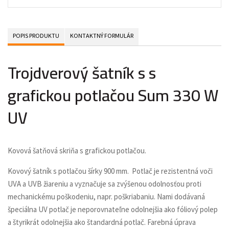
POPIS PRODUKTU
KONTAKTNÝ FORMULÁR
Trojdverový šatník s s
grafickou potlačou Sum 330 W
UV
Kovová šatňová skriňa s grafickou potlačou.
Kovový šatník s potlačou šírky 900 mm. Potlač je rezistentná voči
UVA a UVB žiareniu a vyznačuje sa zvýšenou odolnosťou proti
mechanickému poškodeniu, napr. poškriabaniu. Nami dodávaná
špeciálna UV potlač je neporovnateľne odolnejšia ako fóliový polep
a štyrikrát odolnejšia ako štandardná potlač. Farebná úprava