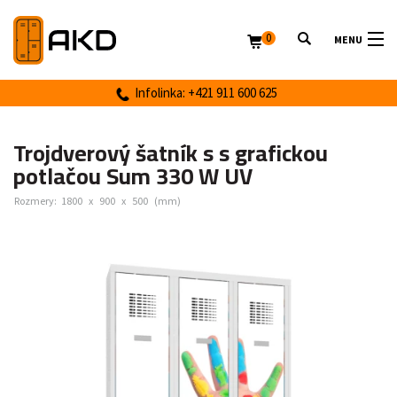
0
MENU
Infolinka: +421 911 600 625
Trojdverový šatník s s grafickou
potlačou Sum 330 W UV
Rozmery:
1800
x
900
x
500
(mm)