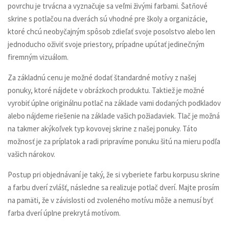
povrchu je trvácna a vyznačuje sa veľmi živými farbami. Šatňové
skrine s potlačou na dverách sú vhodné pre školy a organizácie,
ktoré chcú neobyčajným spôsob zdieľať svoje posolstvo alebo len
jednoducho oživiť svoje priestory, prípadne upútať jedinečným
firemným vizuálom.
Za základnú cenu je možné dodať štandardné motívy z našej
ponuky, ktoré nájdete v obrázkoch produktu. Taktiež je možné
vyrobiť úplne originálnu potlač na základe vami dodaných podkladov
alebo nájdeme riešenie na základe vašich požiadaviek. Tlač je možná
na takmer akýkoľvek typ kovovej skrine z našej ponuky. Táto
možnosť je za príplatok a radi pripravíme ponuku šitú na mieru podľa
vašich nárokov.
Postup pri objednávaní je taký, že si vyberiete farbu korpusu skrine
a farbu dverí zvlášť, následne sa realizuje potlač dverí. Majte prosím
na pamäti, že v závislosti od zvoleného motívu môže a nemusí byť
farba dverí úplne prekrytá motívom.