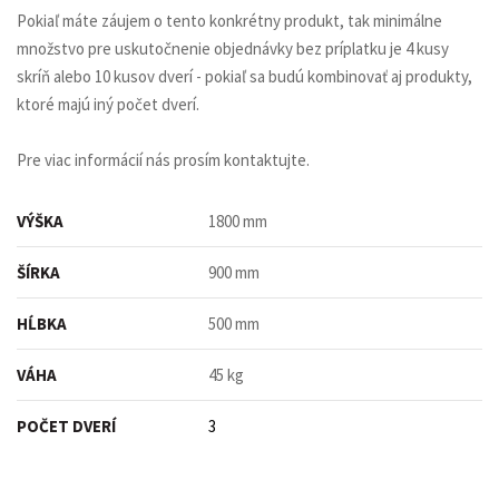
Pokiaľ máte záujem o tento konkrétny produkt, tak minimálne
množstvo pre uskutočnenie objednávky bez príplatku je 4 kusy
skríň alebo 10 kusov dverí - pokiaľ sa budú kombinovať aj produkty,
ktoré majú iný počet dverí.
Pre viac informácií nás prosím kontaktujte.
VÝŠKA
1800 mm
ŠÍRKA
900 mm
HĹBKA
500 mm
VÁHA
45 kg
POČET DVERÍ
3