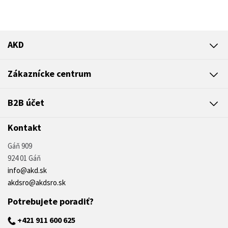
AKD
Zákaznícke centrum
B2B účet
Kontakt
Gáň 909
924 01 Gáň
info@akd.sk
akdsro@akdsro.sk
Potrebujete poradiť?
+421 911 600 625