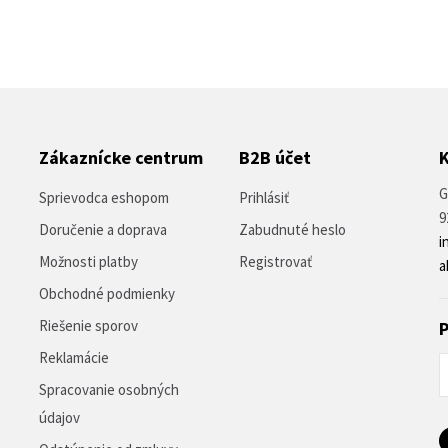
Zákaznícke centrum
B2B účet
G
Sprievodca eshopom
Prihlásiť
9
Doručenie a doprava
Zabudnuté heslo
i
Možnosti platby
Registrovať
a
Obchodné podmienky
Riešenie sporov
P
Reklamácie
Spracovanie osobných
údajov