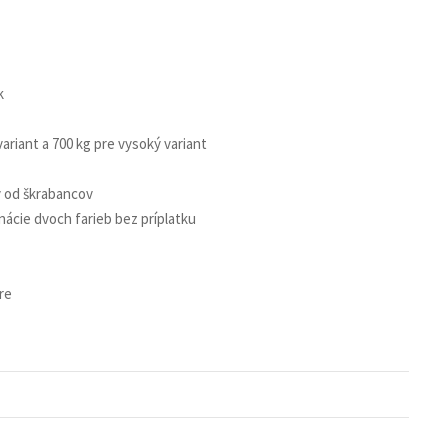
k
ariant a 700 kg pre vysoký variant
y od škrabancov
ácie dvoch farieb bez príplatku
re