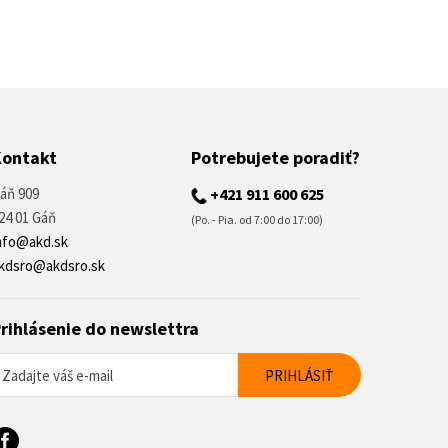
Kontakt
Potrebujete poradiť?
áň 909
+421 911 600 625
24 01 Gáň
(Po. - Pia. od 7:00 do 17:00)
nfo@akd.sk
kdsro@akdsro.sk
rihlásenie do newslettra