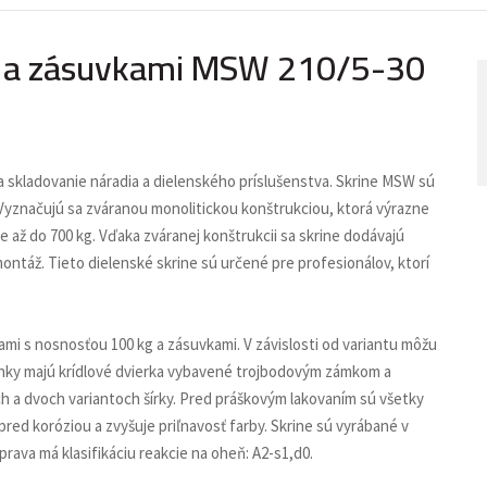
mi a zásuvkami MSW 210/5-30
a skladovanie náradia a dielenského príslušenstva. Skrine MSW sú
Vyznačujú sa zváranou monolitickou konštrukciou, ktorá výrazne
e až do 700 kg. Vďaka zváranej konštrukcii sa skrine dodávajú
ntáž. Tieto dielenské skrine sú určené pre profesionálov, ktorí
mi s nosnosťou 100 kg a zásuvkami. V závislosti od variantu môžu
inky majú krídlové dvierka vybavené trojbodovým zámkom a
h a dvoch variantoch šírky. Pred práškovým lakovaním sú všetky
red koróziou a zvyšuje priľnavosť farby. Skrine sú vyrábané v
rava má klasifikáciu reakcie na oheň: A2-s1,d0.