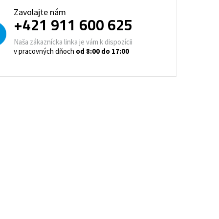
trovacie nočné stolíky
Zavolajte nám
+421 911 600 625
o a horeca
denie
Barové stoličky
Naša zákaznícka linka je vám k dispozícii
v pracovných dňoch
od 8:00 do 17:00
 kontajnery
- Lean Manufacturing
re domovy seniorov