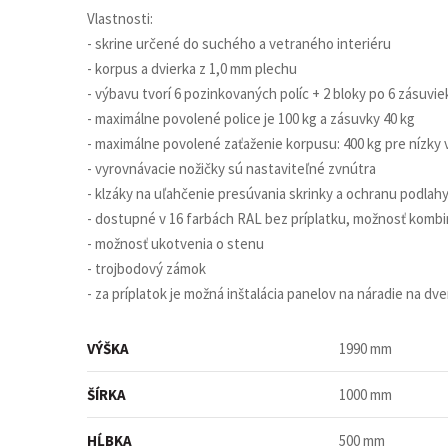
Vlastnosti:
- skrine určené do suchého a vetraného interiéru
- korpus a dvierka z 1,0 mm plechu
- výbavu tvorí 6 pozinkovaných políc + 2 bloky po 6 zásuvie
- maximálne povolené police je 100 kg a zásuvky 40 kg
- maximálne povolené zaťaženie korpusu: 400 kg pre nízky v
- vyrovnávacie nožičky sú nastaviteľné zvnútra
- klzáky na uľahčenie presúvania skrinky a ochranu podlah
- dostupné v 16 farbách RAL bez príplatku, možnosť kombin
- možnosť ukotvenia o stenu
- trojbodový zámok
- za príplatok je možná inštalácia panelov na náradie na dve
VÝŠKA
1990 mm
ŠÍRKA
1000 mm
HĹBKA
500 mm