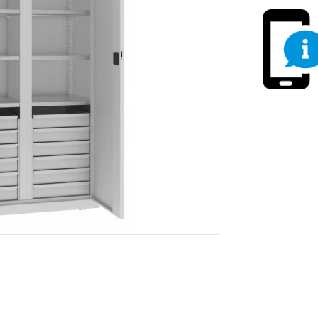
non-stop prevádzky
Zdravotnícke a oše
vé stoličky
Stoličky pre gastr
asážne ležadlá
ka
Nemocničné postele
Stoličky, kreslá a se
Prebaľovacie pulty
Dielenské vozíky a
inštrumenty
Infúzne stojany
ecializovaným určením
tojany s košmi
rádla a odpadu
 žiariče
Vešiaky
Trubkové systémy 
vé regály
ly
Regály do obchodu
Drevený nábytok p