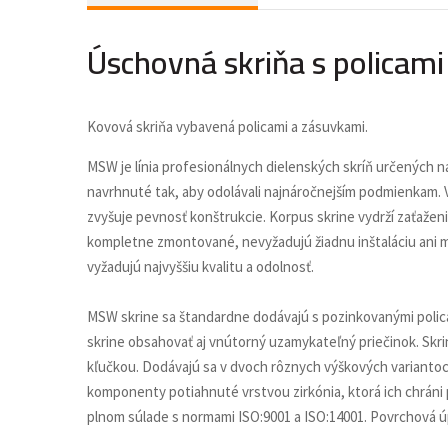
Úschovná skriňa s polica
Kovová skriňa vybavená policami a zásuvkami.
MSW je línia profesionálnych dielenských skríň určených n
navrhnuté tak, aby odolávali najnáročnejším podmienkam. 
zvyšuje pevnosť konštrukcie. Korpus skrine vydrží zaťaženi
kompletne zmontované, nevyžadujú žiadnu inštaláciu ani mo
vyžadujú najvyššiu kvalitu a odolnosť.
MSW skrine sa štandardne dodávajú s pozinkovanými polica
skrine obsahovať aj vnútorný uzamykateľný priečinok. Skr
kľučkou. Dodávajú sa v dvoch rôznych výškových variantoc
komponenty potiahnuté vrstvou zirkónia, ktorá ich chráni p
plnom súlade s normami ISO:9001 a ISO:14001. Povrchová úp