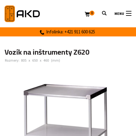
0
MENU
Infolinka: +421 911 600 625
Vozík na inštrumenty Z620
Rozmery:
805
x
650
x
460
(mm)