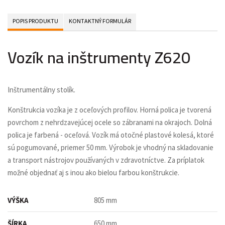
POPIS PRODUKTU
KONTAKTNÝ FORMULÁR
Vozík na inštrumenty Z620
Inštrumentálny stolík.
Konštrukcia vozíka je z oceľových profilov. Horná polica je tvorená
povrchom z nehrdzavejúcej ocele so zábranami na okrajoch. Dolná
polica je farbená - oceľová. Vozík má otočné plastové kolesá, ktoré
sú pogumované, priemer 50 mm. Výrobok je vhodný na skladovanie
a transport nástrojov používaných v zdravotníctve. Za príplatok
možné objednať aj s inou ako bielou farbou konštrukcie.
VÝŠKA
805 mm
ŠÍRKA
650 mm