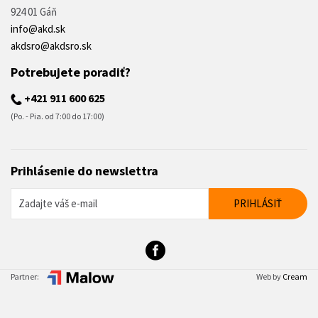
924 01 Gáň
info@akd.sk
akdsro@akdsro.sk
Potrebujete poradiť?
+421 911 600 625
(Po. - Pia. od 7:00 do 17:00)
Prihlásenie do newslettra
Partner:
Web by
Cream