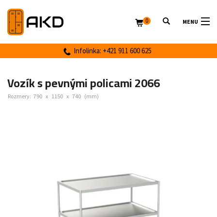
0
MENU
Infolinka: +421 911 600 625
Vozík s pevnými policami 2066
Rozmery:
790
x
1150
x
740
(mm)