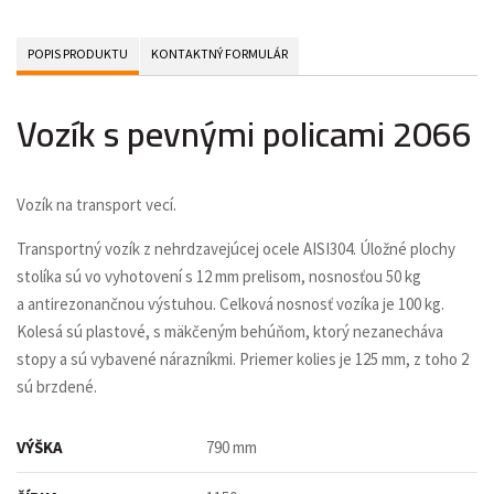
POPIS PRODUKTU
KONTAKTNÝ FORMULÁR
Vozík s pevnými policami 2066
Vozík na transport vecí.
Transportný vozík z nehrdzavejúcej ocele AISI304. Úložné plochy
stolíka sú vo vyhotovení s 12 mm prelisom, nosnosťou 50 kg
a antirezonančnou výstuhou. Celková nosnosť vozíka je 100 kg.
Kolesá sú plastové, s mäkčeným behúňom, ktorý nezanecháva
stopy a sú vybavené nárazníkmi. Priemer kolies je 125 mm, z toho 2
sú brzdené.
VÝŠKA
790 mm