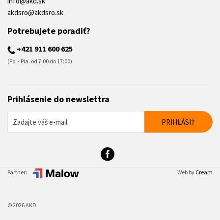
info@akd.sk
akdsro@akdsro.sk
Potrebujete poradiť?
+421 911 600 625
(Po. - Pia. od 7:00 do 17:00)
Prihlásenie do newslettra
Partner:
Web by
Cream
© 2026 AKD