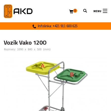
0
MENU
Infolinka: +421 911 600 625
Vozík Vako 120O
Rozmery:
1090
x
840
x
500
(mm)