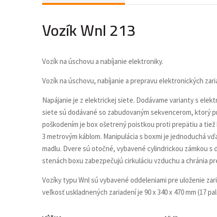
Vozík Wnl 213
Vozík na úschovu a nabíjanie elektroniky.
Vozík na úschovu, nabíjanie a prepravu elektronických zaria
Napájanie je z elektrickej siete. Dodávame varianty s elekt
siete sú dodávané so zabudovaným sekvencerom, ktorý pre
poškodením je box ošetrený poistkou proti prepätiu a tie
3 metrovým káblom. Manipulácia s boxmi je jednoduchá vď
madlu. Dvere sú otočné, vybavené cylindrickou zámkou 
stenách boxu zabezpečujú cirkuláciu vzduchu a chránia pre
Vozíky typu Wnl sú vybavené oddeleniami pre uloženie zar
veľkosť uskladnených zariadení je 90 x 340 x 470 mm (17 pal