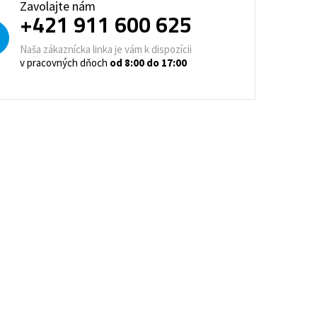
Zavolajte nám
trovacie nočné stolíky
+421 911 600 625
o a horeca
Naša zákaznícka linka je vám k dispozícii
denie
Barové stoličky
v pracovných dňoch
od 8:00 do 17:00
 kontajnery
- Lean Manufacturing
re domovy seniorov