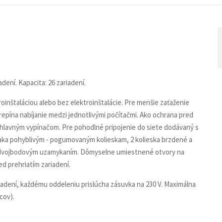
dení. Kapacita: 26 zariadení.
roinštaláciou alebo bez elektroinštalácie. Pre menšie zaťaženie
pína nabíjanie medzi jednotlivými počítačmi. Ako ochrana pred
ž hlavným vypínačom. Pre pohodlné pripojenie do siete dodávaný s
aka pohyblivým - pogumovaným kolieskam, 2 kolieska brzdené a
s dvojbodovým uzamykaním. Dômyselne umiestnené otvory na
d prehriatím zariadení.
iadení, každému oddeleniu prislúcha zásuvka na 230 V. Maximálna
cov).