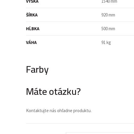
VÝŠKA
1540 mm
ŠÍRKA
920 mm
HĹBKA
500 mm
VÁHA
91 kg
Farby
Máte otázku?
Kontaktujte nás ohľadne produktu.