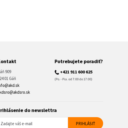
Kontakt
Potrebujete poradiť?
áň 909
+421 911 600 625
24 01 Gáň
(Po. - Pia. od 7:00 do 17:00)
nfo@akd.sk
kdsro@akdsro.sk
rihlásenie do newslettra