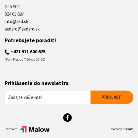
Gáň 909
924 01 Gáň
info@akd.sk
akdsro@akdsro.sk
Potrebujete poradiť?
+421 911 600 625
(Po. - Pia. od 7:00 do 17:00)
Prihlásenie do newslettra
Partner:
Web by
Cream