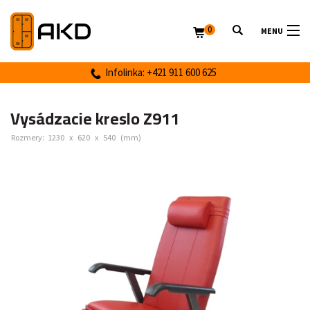
0
MENU
Infolinka: +421 911 600 625
Vysádzacie kreslo Z911
Rozmery:
1230
x
620
x
540
(mm)