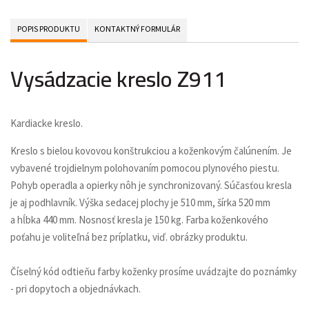
POPIS PRODUKTU
KONTAKTNÝ FORMULÁR
Vysádzacie kreslo Z911
Kardiacke kreslo.
Kreslo s bielou kovovou konštrukciou a koženkovým čalúnením. Je
vybavené trojdielnym polohovaním pomocou plynového piestu.
Pohyb operadla a opierky nôh je synchronizovaný. Súčasťou kresla
je aj podhlavník. Výška sedacej plochy je 510 mm, šírka 520 mm
a hĺbka 440 mm. Nosnosť kresla je 150 kg. Farba koženkového
poťahu je voliteľná bez príplatku, viď. obrázky produktu.
Číselný kód odtieňu farby koženky prosíme uvádzajte do poznámky
- pri dopytoch a objednávkach.