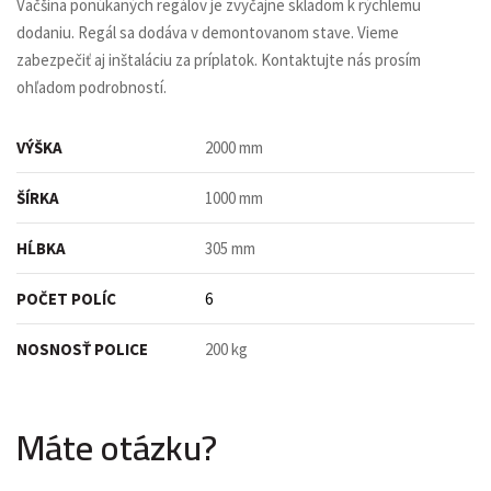
Väčšina ponúkaných regálov je zvyčajne skladom k rýchlemu
dodaniu. Regál sa dodáva v demontovanom stave. Vieme
zabezpečiť aj inštaláciu za príplatok. Kontaktujte nás prosím
ohľadom podrobností.
VÝŠKA
2000 mm
ŠÍRKA
1000 mm
HĹBKA
305 mm
POČET POLÍC
6
NOSNOSŤ POLICE
200 kg
Máte otázku?