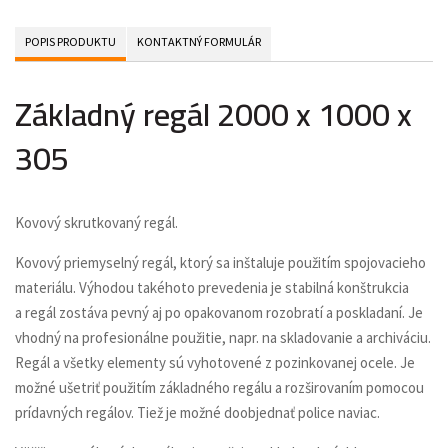
POPIS PRODUKTU
KONTAKTNÝ FORMULÁR
Základný regál 2000 x 1000 x
305
Kovový skrutkovaný regál.
Kovový priemyselný regál, ktorý sa inštaluje použitím spojovacieho
materiálu. Výhodou takéhoto prevedenia je stabilná konštrukcia
a regál zostáva pevný aj po opakovanom rozobratí a poskladaní. Je
vhodný na profesionálne použitie, napr. na skladovanie a archiváciu.
Regál a všetky elementy sú vyhotovené z pozinkovanej ocele. Je
možné ušetriť použitím základného regálu a rozširovaním pomocou
prídavných regálov. Tiež je možné doobjednať police naviac.