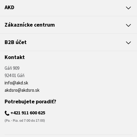
AKD
Zákaznícke centrum
B2B účet
Kontakt
Gáň 909
924 01 Gáň
info@akd.sk
akdsro@akdsro.sk
Potrebujete poradiť?
+421 911 600 625
(Po. - Pia. od 7:00 do 17:00)