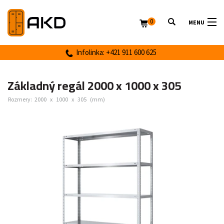
0
MENU
Infolinka: +421 911 600 625
Základný regál 2000 x 1000 x 305
Rozmery:
2000
x
1000
x
305
(mm)