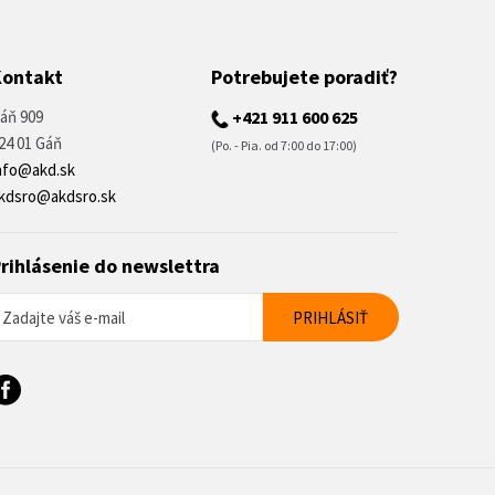
Kontakt
Potrebujete poradiť?
áň 909
+421 911 600 625
24 01 Gáň
(Po. - Pia. od 7:00 do 17:00)
nfo@akd.sk
kdsro@akdsro.sk
rihlásenie do newslettra