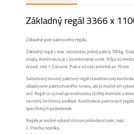
Základný regál 3366 x 110
Základné pole paletového regálu.
Základný regál s max. nosnosťou jednej palety 700 kg. Dod
stojky. Konštrukcia je z pozinkovanej ocele. Stĺpy sú modr
úrovní: zem + 2 úrovne. Police sú nastaviteľné po 70 mm.
Samonosný kovový paletový regál stavebnicovej konštrukci
skladovanie paletizovaného tovaru, ale je možné ich vybavi
atď. Regál sa vyznačuje možnosťou rýchlej montáže a demont
na rovný betónový podklad. Konštrukcie paletových regálov
špecifických požiadaviek.
Regály je možné vybaviť rôznym príslušenstvom, napr.:
1. Priečka nosníka,