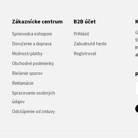
Zákaznícke centrum
B2B účet
G
Sprievodca eshopom
Prihlásiť
9
Doručenie a doprava
Zabudnuté heslo
i
Možnosti platby
Registrovať
a
Obchodné podmienky
Riešenie sporov
P
Reklamácie
Spracovanie osobných
údajov
Odstúpenie od zmluvy