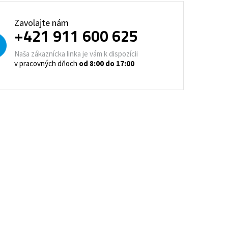
trovacie nočné stolíky
Zavolajte nám
+421 911 600 625
o a horeca
denie
Barové stoličky
Naša zákaznícka linka je vám k dispozícii
v pracovných dňoch
od 8:00 do 17:00
 kontajnery
- Lean Manufacturing
re domovy seniorov