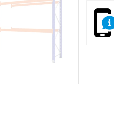
non-stop prevádzky
Zdravotnícke a oše
vé stoličky
Stoličky pre gastr
asážne ležadlá
ka
Nemocničné postele
Stoličky, kreslá a se
Prebaľovacie pulty
Dielenské vozíky a
inštrumenty
Infúzne stojany
ecializovaným určením
tojany s košmi
rádla a odpadu
 žiariče
Vešiaky
Trubkové systémy 
vé regály
ly
Regály do obchodu
Drevený nábytok p