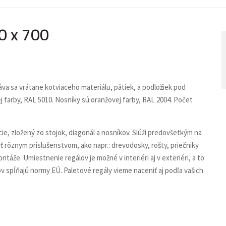
0 x 700
áva sa vrátane kotviaceho materiálu, pätiek, a podložiek pod
ej farby, RAL 5010. Nosníky sú oranžovej farby, RAL 2004. Počet
e, zložený zo stojok, diagonál a nosníkov. Slúži predovšetkým na
ť rôznym príslušenstvom, ako napr.: drevodosky, rošty, priečniky
áže. Umiestnenie regálov je možné v interiéri aj v exteriéri, a to
 spĺňajú normy EÚ. Paletové regály vieme naceniť aj podľa vašich