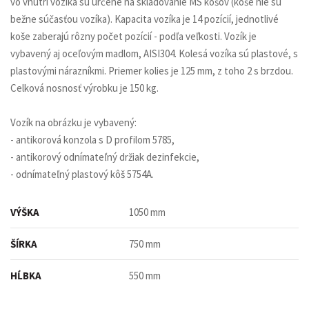
vo vnútri vozíka sú určené na skladovanie MS košov (koše nie sú
bežne súčasťou vozíka). Kapacita vozíka je 14 pozícií, jednotlivé
koše zaberajú rôzny počet pozícií - podľa veľkosti. Vozík je
vybavený aj oceľovým madlom, AISI304. Kolesá vozíka sú plastové, s
plastovými nárazníkmi. Priemer kolies je 125 mm, z toho 2 s brzdou.
Celková nosnosť výrobku je 150 kg.
Vozík na obrázku je vybavený:
- antikorová konzola s D profilom 5785,
- antikorový odnímateľný držiak dezinfekcie,
- odnímateľný plastový kôš 5754A.
VÝŠKA
1050 mm
ŠÍRKA
750 mm
HĹBKA
550 mm