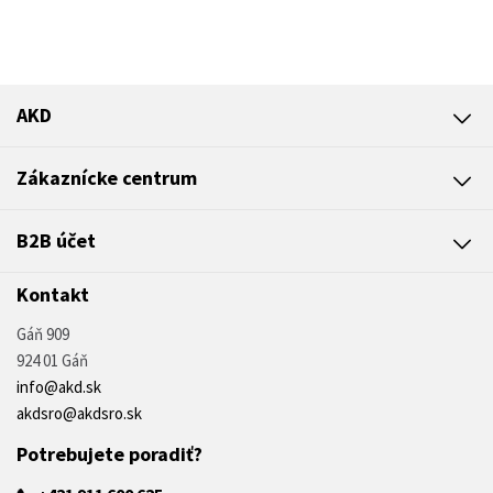
AKD
Zákaznícke centrum
B2B účet
Kontakt
Gáň 909
924 01 Gáň
info@akd.sk
akdsro@akdsro.sk
Potrebujete poradiť?