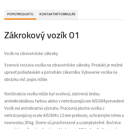
POPIS PRODUKTU
KONTAKTNÝ FORMULÁR
Zákrokový vozík 01
Vozík na zdravotnícke zákroky.
Vzorová zostava vozíka na zdravotnícke zákroky. Produkt je možné
upraviť požiadavkám a potrebám zákazníka. Vybavenie vozíka na
obrázku viď. popis nižšie.
Konštrukcia vozíka môže byť oceľová, ošetrená šedou
antimikrobiálnou farbou alebo v nehrdzavejúcom AISI304 prevedení.
Vozík má antivibračnú výstuhu. Pracovná plocha vozíka z
nehrdzavejúcej ocele AISI304 s 12 mm prelisom, ochrannými rohmi a
nosnosťou 20 kg. Dvere sú prachotesné a uzamykateľné. Bočnice