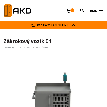
0
MENU
Infolinka: +421 911 600 625
Zákrokový vozík 01
Rozmery:
1050
x
750
x
550
(mm)